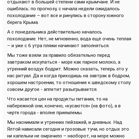
отдыхают в большей степени сами крымчане. И не
ошиблась: по прогнозу, с начала недели ожидалось
похолодание – вот все и ринулись в сторону южного
берега Крыма.
А с понедельника действительно началось
похолодание. Нет, не мгновенно, вода ещё очень теплая
– и уже с 6 утра пляжи начинают заполняться.
Мы тоже взяли за правило обязательно перед
завтраком искупаться - море как парное молоко, а
утренний воздух бодрит. Можно сказать, теперь это у
нас ритуал. Да и когда приходишь на завтрак в бодром,
хорошем настроении, то отношение к шведскому столу
совсем другое - аппетит разыгрывается.
Что касается цен на продукты питания, то на
набережной они, конечно, «кусаются» (на фото), а в
черте города - вполне приемлемы.
Мы наснимали и утренних пейзажей, и дневных. Над
Ялтой нависали сегодня и грозовые тучи, но отдых это
ни капельки не омрачило – наоборот, на море можно