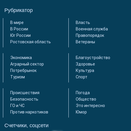
Рубрикатор
В мире
Власть
В России
Военная служба
Юг России
Правопорядок
Ростовская область
Ветераны
Экономика
Благоустройство
Аграрный сектор
Здоровье
Потребрынок
Культура
Туризм
Спорт
Происшествия
Погода
Безопасность
Общество
ГО и ЧС
Это интересно
Против наркотиков
Юмор
Счетчики, соцсети