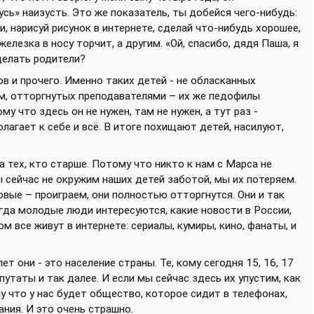
сь» наизусть. Это же показатель, ты добейся чего-нибудь:
, нарисуй рисунок в интернете, сделай что-нибудь хорошее,
елезка в носу торчит, а другим. «Ой, спасибо, дядя Паша, я
сделать родители?
в и прочего. Именно таких детей - не обласканных
м, отторгнутых преподавателями – их же педофилы
у что здесь он не нужен, там не нужен, а тут раз -
лагает к себе и всё. В итоге похищают детей, насилуют,
на тех, кто старше. Потому что никто к нам с Марса не
 сейчас не окружим наших детей заботой, мы их потеряем.
вые – проиграем, они полностью отторгнутся. Они и так
огда молодые люди интересуются, какие новости в России,
м все живут в интернете: сериалы, кумиры, кино, фанаты, и
т они - это население страны. Те, кому сегодня 15, 16, 17
епутаты и так далее. И если мы сейчас здесь их упустим, как
у что у нас будет общество, которое сидит в телефонах,
ния. И это очень страшно.