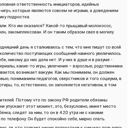
уголовная ответственность инициаторов, идейных
«игр», которые являются совсем не играми, а доведением
ику подростка.
али. Кто им оказался? Какой-то прыщавый молокосос,
жен, закомплексован. И он таким образом свел в могилу
одняшний день я сталкиваюсь с тем, что мне пишут со всей
 количество поступающих сообщений намного увеличилось.
, никому до них дела нет. И у них в душе и в разуме -
сериалы, какие-то игры, увлечения – взрослые, родственники
вается, возникает вакуум. Как мы понимаем, он должен
вью, пониманием педагогов, сверстников и того социума, в
тиры, то, естественно, он заполняется негативом, в том
дителей. Потому что по закону РФ родители обязаны
они упускают этот момент, это, безусловно, имеет место
нка, следят за ним, то он в 4.20 утра ни с какими
 по телефону. Он будет спокойно себе, мирно спать.
но, те, кто толкает наших подростков к суициду, пользуясь