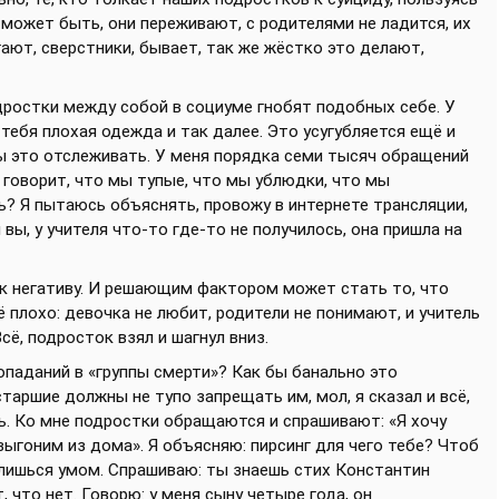
. может быть, они переживают, с родителями не ладится, их
гают, сверстники, бывает, так же жёстко это делают,
подростки между собой в социуме гнобят подобных себе. У
 тебя плохая одежда и так далее. Это усугубляется ещё и
 это отслеживать. У меня порядка семи тысяч обращений
 говорит, что мы тупые, что мы ублюдки, что мы
ь? Я пытаюсь объяснять, провожу в интернете трансляции,
 вы, у учителя что-то где-то не получилось, она пришла на
 к негативу. И решающим фактором может стать то, что
ё плохо: девочка не любит, родители не понимают, и учитель
сё, подросток взял и шагнул вниз.
паданий в «группы смерти»? Как бы банально это
старшие должны не тупо запрещать им, мол, я сказал и всё,
ь. Ко мне подростки обращаются и спрашивают: «Я хочу
 выгоним из дома». Я объясняю: пирсинг для чего тебе? Чтоб
елишься умом. Спрашиваю: ты знаешь стих Константин
 что нет. Говорю: у меня сыну четыре года, он