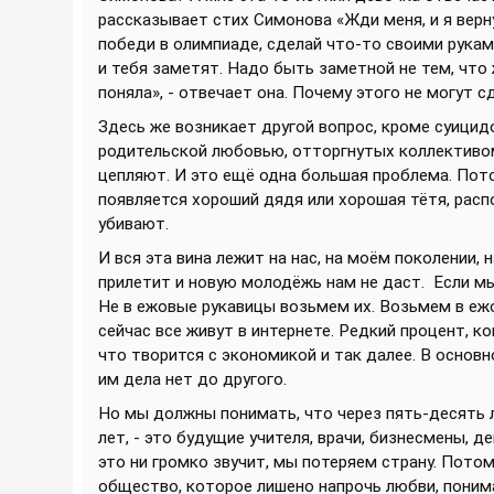
рассказывает стих Симонова «Жди меня, и я верну
победи в олимпиаде, сделай что-то своими руками
и тебя заметят. Надо быть заметной не тем, что ж
поняла», - отвечает она. Почему этого не могут 
Здесь же возникает другой вопрос, кроме суицидо
родительской любовью, отторгнутых коллективо
цепляют. И это ещё одна большая проблема. Потом
появляется хороший дядя или хорошая тётя, распо
убивают.
И вся эта вина лежит на нас, на моём поколении, 
прилетит и новую молодёжь нам не даст. Если мы
Не в ежовые рукавицы возьмем их. Возьмем в ежо
сейчас все живут в интернете. Редкий процент, к
что творится с экономикой и так далее. В основно
им дела нет до другого.
Но мы должны понимать, что через пять-десять ле
лет, - это будущие учителя, врачи, бизнесмены, д
это ни громко звучит, мы потеряем страну. Потом
общество, которое лишено напрочь любви, понима