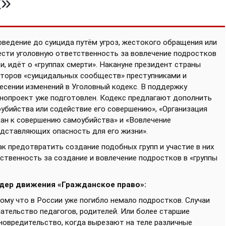
к»
оведение до суицида путём угроз, жестокого обращения или
ести уголовную ответственность за вовлечение подростков
ти, идёт о «группах смерти». Накануне президент страны
аторов «суицидальных сообществ» преступниками и
сении изменений в Уголовный кодекс. В поддержку
онопроект уже подготовлен. Кодекс предлагают дополнить
убийства или содействие его совершению», «Организация
ан к совершению самоубийства» и «Вовлечение
едставляющих опасность для его жизни».
к предотвратить создание подобных групп и участие в них
тственность за создание и вовлечение подростков в «группы
идер движения «Гражданское право»:
ому что в России уже погибло немало подростков. Случаи
ательство педагогов, родителей. Или более старшие
новредительство, когда вырезают на теле различные