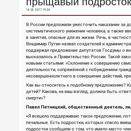
прыщавый подросто
14.03.2017 19:24
В России предложили ужесточить наказание за д
систематического унижения человека, а также вв
в занятия, опасные для их жизни. Речь, в частнос
Владимир Путин назвал создателей и администр
поддержал предложение депутатов Госдумы о вне
высказалось и Правительство России. Такой зак
новыми статьями: «Склонение к совершению само
деятельности, сопряжённой с побуждением гражд
несовершеннолетнего в совершение действий, пр
Как вы относитесь к подобному предложению? Ка
детей? Какова, на ваш взгляд, должна быть отве
смерти»?
Павел Пятницкий, общественный деятель, л
«
Я всецело поддерживаю такое предложение, пот
печальные. Есть подростки, которых спасло вмеш
подростки сообщили о том, что имело место чле