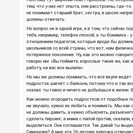
тем, что у них нет опыта, они расстроены, где-то
не понимает старший брат, сестра, в школе напря
должны отвечать.
Но вопрос не в одной игре, а в том, что сейчас 
тебя, например, телефон плохой, а ты бомжиха - у
отношением педагогов, которые вроде бы должны
школьников со всей страны, что вот, нам физичка
потерянное поколение. Ну, как это можно говорит
говорю им: «Вы поймите, взрослые такие же, как и
работу, на вас все вылила».
Но мы же должны понимать, что всё вкупе ведёт
подросток шагнёт с балкона, потому что и так вс
сказал: ты говно и ничего не добьёшься в жизни. В
Как можно огородить подростков от подобных по
ни звучало, нужно их любить и понимать. Мы как 
не должны давить, а нужно объяснять, разъяснят
сделать пирсинг, а мама с папой против, сказали,
выделиться. Она соглашается. Так давай ты выд
Симонова? А мне эта 16-летняя девочка отвечает,