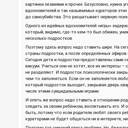
картинки лезвиями и прочее. Безусловно, нужна 
вдохновителей и так называемых кураторов этих 
до самоубийства. Это расшатывает нервную псих
Одного из идейных вдохновителей «игры» задерж
который, видимо, где-то кем-то был обижен, уни
несколько подростков.
Поэтому здесь вопрос надо ставить шире. На сег
страны подростки, а после определённых эфиров
Сегодня дети и подростки предоставлены сами себе
вакуум. Учиться они не хотят, все их интересы – 
не разделяют. И подросток психологически закры
чем-то заполняться. Если он не заполняется любо
который подросток выходит, закрывая дверь квар
числе этими суицидальными играми.
И опять же вопрос надо ставить в отношении ро
следить за своим ребёнком, воспитывать его. И 
быть, потому что если родители любят своего ребё
кураторами не будет общаться ни в интернете, ни
Поэтому тут широкий пласт проблем. Но, безуслов