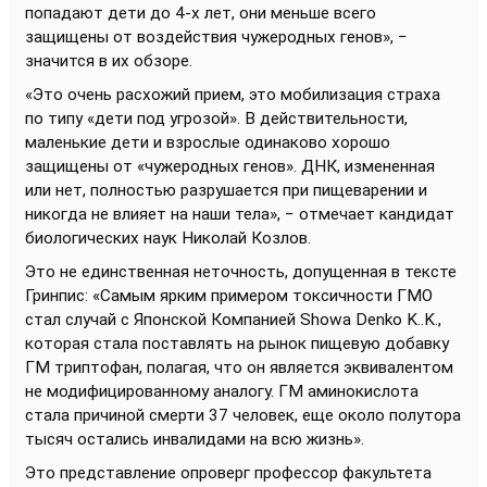
попадают дети до 4-х лет, они меньше всего
защищены от воздействия чужеродных генов», −
значится в их обзоре.
«Это очень расхожий прием, это мобилизация страха
по типу «дети под угрозой». В действительности,
маленькие дети и взрослые одинаково хорошо
защищены от «чужеродных генов». ДНК, измененная
или нет, полностью разрушается при пищеварении и
никогда не влияет на наши тела», − отмечает кандидат
биологических наук Николай Козлов.
Это не единственная неточность, допущенная в тексте
Гринпис: «Самым ярким примером токсичности ГМО
стал случай с Японской Компанией Showa Denko K..K.,
которая стала поставлять на рынок пищевую добавку
ГМ триптофан, полагая, что он является эквивалентом
не модифицированному аналогу. ГМ аминокислота
стала причиной смерти 37 человек, еще около полутора
тысяч остались инвалидами на всю жизнь».
Это представление опроверг профессор факультета