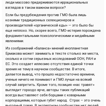
люди массово придерживаются иррациональных
взглядов в таком важном вопросе?
Если бы предубеждения против ГМО была лишь
кознями традиционных селекционеров и
производителей «органической еды» — это было бы
еще неплохо. Но, скорее всего, ГМО-истерия порождена
фундаментальными психологическими и медийными
явлениями.
Из соображений «баланса» мнений инопланетная
Ермакова может занимать в тексте столько же места,
сколько и сотни серьезных исследований ООН, РАН и
ЕС. Это создает иллюзию отсутствия единой точки
зрения не тему в научном сообществе. В итоге,
делается вывод, что прошло недостаточно времени,
ученые ничего не понимают и ГМО лучше на всякий
случай запретить. Кроме того, позиция «нас травят»
выглядит гораздо ярче, авторы таких публикаций
всегда выставляют себя борцами с коварными
корпорациями, которые губят народ. Страх – это очень
выгодный товар. В экспертном сообществе нет людей,