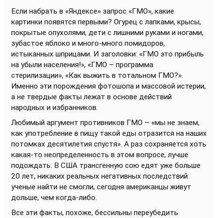
Если набрать в «Яндексе» запрос «ГМО», какие
картинки появятся первыми? Огурец с лапками, крысы,
покрытые опухолями, дети с лишними руками и ногами,
зубастое яблоко и много-много помидоров,
истыканных шприцами. И заголовки: «ГМО это прибыль
на убыли населения!», «ГМО – программа
стерилизации», «Как выжить в тотальном ГМО?».
Именно эти порождения фотошопа и массовой истерии,
а не твердые факты лежат в основе действий
народных и избранников.
Любимый аргумент противников ГМО – «мы не знаем,
как употребление в пищу такой еды отразится на наших
потомках десятилетия спустя». А раз сохраняется хоть
какая-то неопределенность в этом вопросе, лучше
подождать. В США трансгенную сою едят уже больше
20 лет, никаких реальных негативных последствий
ученые найти не смогли, сегодня американцы живут
дольше, чем когда-либо.
Все эти факты, похоже, бессильны переубедить