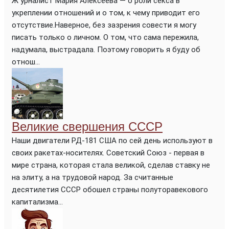
Ж урналист Мария Алексеева — о роли секса в
укреплении отношений и о том, к чему приводит его
отсутствие.Наверное, без зазрения совести я могу
писать только о личном. О том, что сама пережила,
надумала, выстрадала. Поэтому говорить я буду об
отнош...
Великие свершения СССР
Наши двигатели РД-181 США по сей день используют в
своих ракетах-носителях. Советский Союз - первая в
мире страна, которая стала великой, сделав ставку не
на элиту, а на трудовой народ. За считанные
десятилетия СССР обошел страны полуторавекового
капитализма...