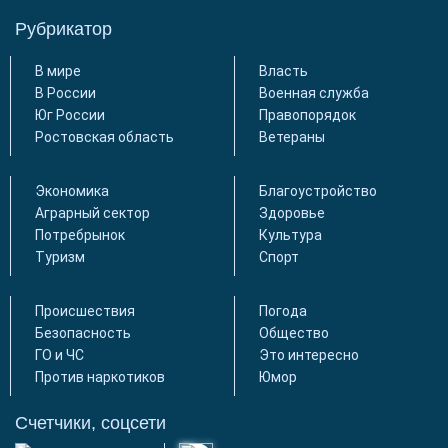
Рубрикатор
В мире
Власть
В России
Военная служба
Юг России
Правопорядок
Ростовская область
Ветераны
Экономика
Благоустройство
Аграрный сектор
Здоровье
Потребрынок
Культура
Туризм
Спорт
Происшествия
Погода
Безопасность
Общество
ГО и ЧС
Это интересно
Против наркотиков
Юмор
Счетчики, соцсети