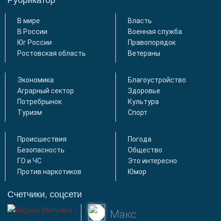
Рубрикатор
В мире
Власть
В России
Военная служба
Юг России
Правопорядок
Ростовская область
Ветераны
Экономика
Благоустройство
Аграрный сектор
Здоровье
Потребрынок
Культура
Туризм
Спорт
Происшествия
Погода
Безопасность
Общество
ГО и ЧС
Это интересно
Против наркотиков
Юмор
Счетчики, соцсети
Макс