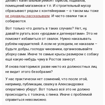
делают капитальный ремонт офисов, подвалов,
помещений магазинов и т.п. И строительный мусор
сбрасывают рядом с контейнерами – о таком мы тоже
не однажды рассказывали
. И часто свалки так и
собираются.
Вот только что делать в таких случаях? Нет, ну,
давайте ругать всех «уродами и дегенератами». Это не
поможет избавиться от свалок. Нужно наказывать
рублём нарушителей. А если не уследили, не наказали –
будьте добры, господа чиновники, организовывайте
уборку сами. Иначе те самые крысы размером с собаку
ещё какую-нибудь чуму в Ростов занесут.
И снова повторимся: разве никто из должностных лиц
не видит этого безобразия?
У нас практически нет сомнений, что после этой,
например, публикации, свалку в Александровке
оперативно уберут. Вот только всё это не должно
происходить с толкача, с пинка. Иначе с проблемой
справиться невозможно.