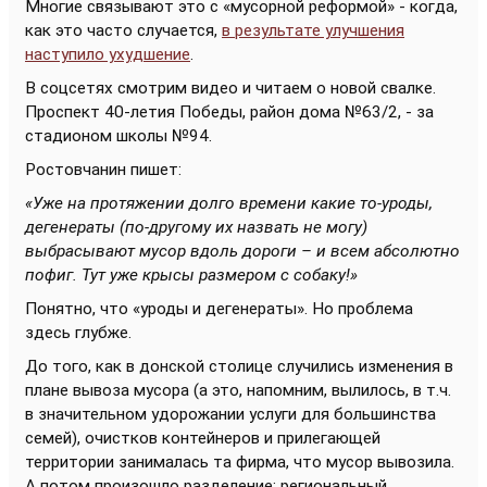
Многие связывают это с «мусорной реформой» - когда,
как это часто случается,
в результате улучшения
наступило ухудшение
.
В соцсетях смотрим видео и читаем о новой свалке.
Проспект 40-летия Победы, район дома №63/2, - за
стадионом школы №94.
Ростовчанин пишет:
«Уже на протяжении долго времени какие то-уроды,
дегенераты (по-другому их назвать не могу)
выбрасывают мусор вдоль дороги – и всем абсолютно
пофиг. Тут уже крысы размером с собаку!»
Понятно, что «уроды и дегенераты». Но проблема
здесь глубже.
До того, как в донской столице случились изменения в
плане вывоза мусора (а это, напомним, вылилось, в т.ч.
в значительном удорожании услуги для большинства
семей), очистков контейнеров и прилегающей
территории занималась та фирма, что мусор вывозила.
А потом произошло разделение: региональный