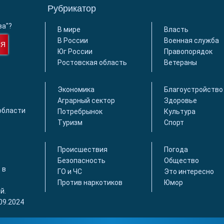
Рубрикатор
ва"?
В мире
Власть
В России
Военная служба
СЯ
Юг России
Правопорядок
Ростовская область
Ветераны
Экономика
Благоустройство
Аграрный сектор
Здоровье
области
Потребрынок
Культура
Туризм
Спорт
Происшествия
Погода
Безопасность
Общество
 в
ГО и ЧС
Это интересно
Против наркотиков
Юмор
й.
09.2024