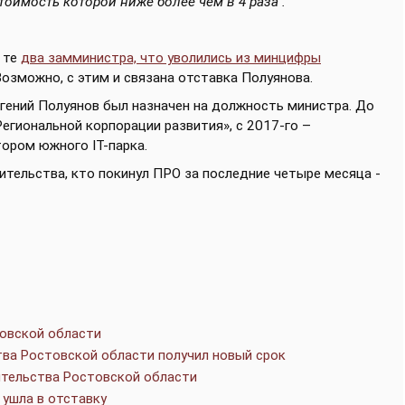
оимость которой ниже более чем в 4 раза".
о те
два замминистра, что уволились из минцифры
 Возможно, с этим и связана отставка Полуянова.
вгений Полуянов был назначен на должность министра. До
егиональной корпорации развития», с 2017-го –
ором южного IT-парка.
вительства, кто покинул ПРО за последние четыре месяца -
товской области
ва Ростовской области получил новый срок
ительства Ростовской области
ушла в отставку