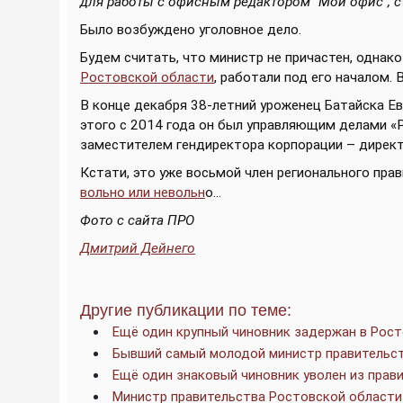
для работы с офисным редактором "Мой офис", ст
Было возбуждено уголовное дело.
Будем считать, что министр не причастен, однак
Ростовской области
, работали под его началом.
В конце декабря 38-летний уроженец Батайска Е
этого с 2014 года он был управляющим делами «Р
заместителем гендиректора корпорации – директ
Кстати, это уже восьмой член регионального пра
вольно или невольн
о...
Фото с сайта ПРО
Дмитрий Дейнего
Другие публикации по теме:
Ещё один крупный чиновник задержан в Рос
Бывший самый молодой министр правительст
Ещё один знаковый чиновник уволен из прав
Министр правительства Ростовской области 