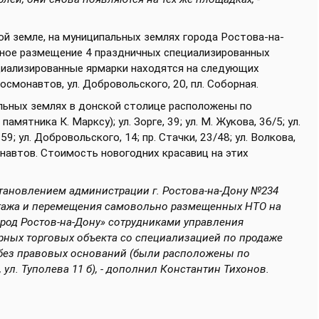
й земле, на муниципальных землях города Ростова-на-
нное размещение 4 праздничных специализированных
циализированные ярмарки находятся на следующих
Космонавтов, ул. Добровольского, 20, пл. Соборная.
льных землях в донской столице расположены по
мятника К. Марксу); ул. Зорге, 39; ул. М. Жукова, 36/5; ул.
9; ул. Добровольского, 14; пр. Стачки, 23/48; ул. Волкова,
смонавтов. Стоимость новогодних красавиц на этих
остановлением администрации г. Ростова-на-Дону №234
тажа и перемещения самовольно размещенных НТО на
род Ростов-на-Дону» сотрудниками управления
ных торговых объекта со специализацией по продаже
 без правовых оснований (были расположены по
я, ул. Туполева 11 б), - дополнил Константин Тихонов.