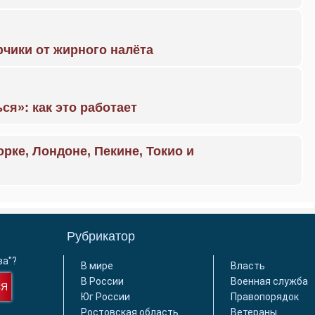
чики от жирного налёта
ся»: как это работает
орке, Лондоне, Пекине, Токио и
Рубрикатор
ва"?
В мире
Власть
В России
Военная служба
СЯ
Юг России
Правопорядок
Ростовская область
Ветераны