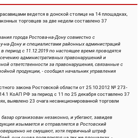
расавицами ведется в донской столице на 14 площадках,
аконных торговцев за две недели составлено 37
вания города Ростова-на-Дону совместно с
ву-на-Дону и специалистами районных администраций
 в период с 11.12.2019 по настоящее время проводятся
есечению административных правонарушений и
ной ответственности за правонарушения, связанные с
войной продукции, - сообщил начальник управления
ластного закона Ростовской области от 25.10.2012 № 273-
14.1 КоАП РФ за период с 11 по 25 декабря составлено 37
х, выявлено 23 очага несанкционированной торговли
 базар организован незаконно, и убегают, завидев
дукция изымается и отправляется в Ростовский
совершенно не смущают, хотя первичный штраф
блей, они снова появляются на тех же площадках, -