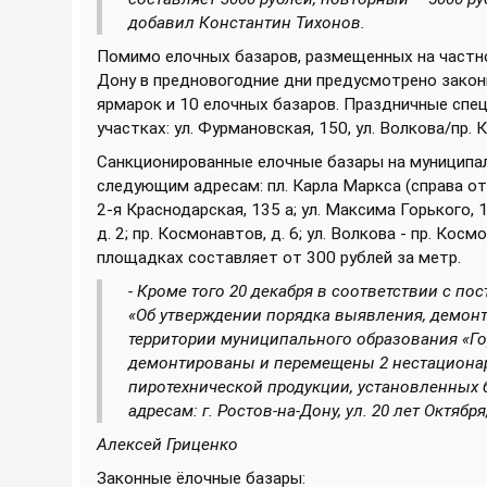
добавил Константин Тихонов.
Помимо елочных базаров, размещенных на частно
Дону в предновогодние дни предусмотрено зако
ярмарок и 10 елочных базаров. Праздничные спе
участках: ул. Фурмановская, 150, ул. Волкова/пр. 
Санкционированные елочные базары на муниципа
следующим адресам: пл. Карла Маркса (справа от па
2-я Краснодарская, 135 а; ул. Максима Горького, 15
д. 2; пр. Космонавтов, д. 6; ул. Волкова - пр. Ко
площадках составляет от 300 рублей за метр.
- Кроме того 20 декабря в соответствии с п
«Об утверждении порядка выявления, демон
территории муниципального образования «Го
демонтированы и перемещены 2 нестационар
пиротехнической продукции, установленных
адресам: г. Ростов-на-Дону, ул. 20 лет Октябр
Алексей Гриценко
Законные ёлочные базары: