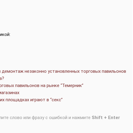
икой:
я демонтаж незаконно установленных торговых павильонов
а?
рговых павильонов на рынке “Темерник”
магазинах
их площадках играют в “секс”
лите слово или фразу с ошибкой и нажмите
Shift + Enter