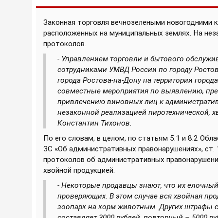
Законная торговля вечнозелеными новогодними к
расположенных
на муниципальных землях. На нез
протоколов.
- Управлением торговли и бытового обслужи
сотрудниками УМВД России по городу Росто
города Ростова-на-Дону на территории города
совместные мероприятия по выявлению, пр
привлечению виновных лиц к административ
незаконной реализацией пиротехнической, х
Константин Тихонов.
По его словам, в целом, по статьям 5.1 и 8.2 Об
ЗС «Об административных правонарушениях», ст. 
протоколов об административных правонарушения
хвойной продукцией.
- Некоторые продавцы знают, что их елочный
проверяющих. В этом случае вся хвойная про
зоопарк на корм животным. Других штрафы 
составляет 3000 рублей, повторный – 5000 ру