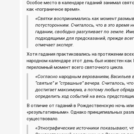
Особое место в календаре гаданий занимал свят
как «пограничное время».
«Святки воспринимались как момент размы
потусторонним. Считалось, что в это время 
гадании, свободно разгуливает по земле. И
подходящими для предсказаний, прежде всего 
отмечает эксперт.
Хотя гадания практиковались на протяжении всех 
народном календаре этот день был известен как 
переломный момент всего святочного цикла.
«Согласно народным верованиям, Васильев в
“святые” и “страшные” вечера. Считалось, чт
достигает максимума, а потому любые обряд
определить ход событий на весь предстоящий
В отличие от гаданий в Рождественскую ночь или
«результативными». Однако принципиальных разл
существовало.
«Этнографические источники показывают, что