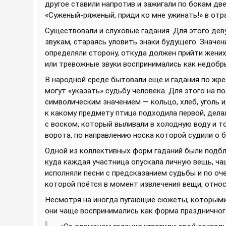
другое ставили напротив и зажигали по бокам две
«Суженый-ряженый, приди ко мне ужинать!» в отр
Существовали и слуховые гадания. Для этого дев
звукам, стараясь уловить знаки будущего. Значен
определяли сторону, откуда должен прийти жених,
или тревожные звуки воспринимались как недобр
В народной среде бытовали еще и гадания по жр
могут «указать» судьбу человека. Для этого на 
символическим значением — кольцо, хлеб, уголь ил
к какому предмету птица подходила первой, дела
с воском, который выливали в холодную воду и т
ворота, по направлению носка которой судили о
Одной из коллективных форм гаданий были подбл
куда каждая участница опускала личную вещь, ча
исполняли песни с предсказанием судьбы и по оч
которой поётся в момент извлечения вещи, относ
Несмотря на иногда пугающие сюжеты, которыми
они чаще воспринимались как форма праздничног