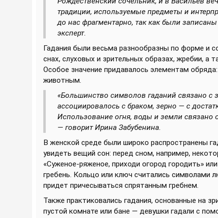
Рождественский сочельник, и в Васильев веч
традиции, используемые предметы и интерпр
до нас фрагментарно, так как были записаны 
эксперт.
Гадания были весьма разнообразны по форме и с
снах, слуховых и зрительных образах, жребии, а
Особое значение придавалось элементам обряда: 
животным.
«Большинство символов гаданий связано с 
ассоциировалось с браком, зерно — с достат
Использование огня, воды и земли связано 
— говорит Ирина Забубенина.
В женской среде были широко распространены гад
увидеть вещий сон: перед сном, например, некот
«Суженое-ряженое, приходи огород городить» или
гребень. Кольцо или ключ считались символами лю
придет причесываться спрятанным гребнем.
Также практиковались гадания, основанные на зри
пустой комнате или бане — девушки гадали с помо