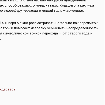
ьный смысл и стали частью народной праздничной
ак способ реального предсказания будущего, а как игра
ую атмосферу перехода в новый год», — дополняет
 14 января можно рассматривать не только как пережиток
, который помогает человеку осмыслить неопределённость
я символической точкой перехода — от старого года к
.
ождество?