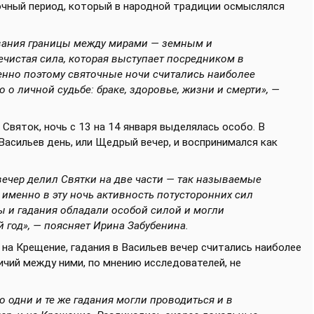
очный период, который в народной традиции осмыслялся
вания границы между мирами — земным и
нечистая сила, которая выступает посредником в
менно поэтому святочные ночи считались наиболее
о личной судьбе: браке, здоровье, жизни и смерти», —
Святок, ночь с 13 на 14 января выделялась особо. В
Васильев день, или Щедрый вечер, и воспринимался как
ечер делил Святки на две части — так называемые
о именно в эту ночь активность потусторонних сил
ы и гадания обладали особой силой и могли
 год», — поясняет Ирина Забубенина.
 на Крещение, гадания в Васильев вечер считались наиболее
ичий между ними, по мнению исследователей, не
 одни и те же гадания могли проводиться и в