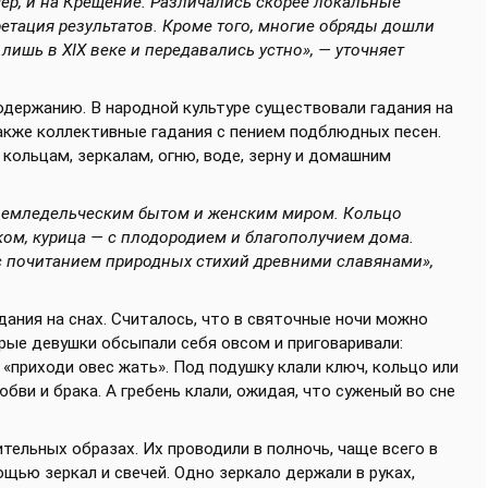
ер, и на Крещение. Различались скорее локальные
етация результатов. Кроме того, многие обряды дошли
лишь в XIX веке и передавались устно», — уточняет
одержанию. В народной культуре существовали гадания на
 также коллективные гадания с пением подблюдных песен.
кольцам, зеркалам, огню, воде, зерну и домашним
земледельческим бытом и женским миром. Кольцо
ком, курица — с плодородием и благополучием дома.
с почитанием природных стихий древними славянами»,
ания на снах. Считалось, что в святочные ночи можно
орые девушки обсыпали себя овсом и приговаривали:
 «приходи овес жать». Под подушку клали ключ, кольцо или
бви и брака. А гребень клали, ожидая, что суженый во сне
тельных образах. Их проводили в полночь, чаще всего в
щью зеркал и свечей. Одно зеркало держали в руках,