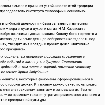
ческом смысле и причинах устойчивости этой традиции
 преподаватель Института философии и социально-
 в глубокой древности и были связаны с языческим
м – вера в души и духов, и магия. Н.М. Карамзин в
екабря язычники русские славили Коляду, бога торжеств и
Христова, дети земледельцев собираются колядовать под
снях, твердят имя Коляды и просят денег. Святочные
ого праздника».
 и социальных процессах порождал стремление с
ибо событий и заглянуть в будущее. Следование
действий, в том числе и гаданий, помогали человеку
 поясняет Ирина Забубенина.
ла меняться, некоторые феномены, сформировавшиеся в
 со стороны церкви. К таковым можно отнести, например,
вь считала греховным занятием и запрещала их. Тем не
ь — со временем гадания утратили религиозное значение и
та и праздничной культуры.