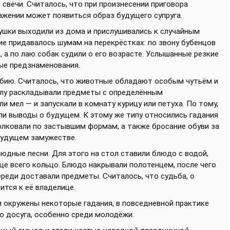
 свечи. Считалось, что при произнесении приговора
ажении может появиться образ будущего супруга.
ушки выходили из дома и прислушивались к случайным
ие придавалось шумам на перекрёстках: по звону бубенцов
 а по лаю собак судили о его возрасте. Услышанные резкие
ые предзнаменования.
ебию. Считалось, что животные обладают особым чутьём и
полу раскладывали предметы с определённым
и мел — и запускали в комнату курицу или петуха. По тому,
ли выводы о будущем. К этому же типу относились гадания
олковали по застывшим формам, а также бросание обуви за
 будущем замужестве.
юдные песни. Для этого на стол ставили блюдо с водой,
ще всего кольцо. Блюдо накрывали полотенцем, после чего
ереди доставали предметы. Считалось, что судьба, о
ится к её владелице.
 окружены некоторые гадания, в повседневной практике
о досуга, особенно среди молодёжи.