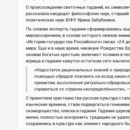
О происхождении святочных гаданий, их символи
рассказала кандидат философских наук, старший
политических наук ЮФУ Ирина Забубенина.
По словам эксперта, гадания сформировались ещё
мировоззрением, в основе которого лежали анимиз
«Истории государства Российского» писал: «24 д
мира. Еще и в наше время, накануне Рождества 
окнами богатых крестьян, величают хозяина в пе
игрища и гадание кажутся остатком сего языческ
«Недостаток рациональных знаний о природе
помощью обрядов повлиять на исход каких-л
приметам, выполнение ритуально-обрядовых 
справиться со страхом неопределённости», —
С принятием христианства русская культура ста
языческие времена, стали подвергаться гонениям
скоморошество, пляски и гадания. Гадания церко
менее, полностью искоренить традицию не удалос
сохранились в культуре как элемент народного бы