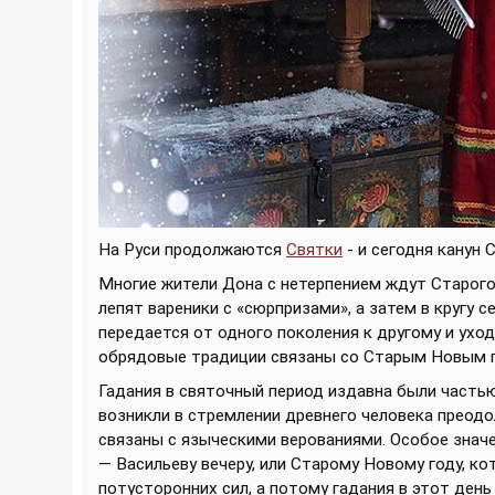
На Руси продолжаются
Святки
- и сегодня канун 
Многие жители Дона с нетерпением ждут Старого 
лепят вареники с «сюрпризами», а затем в кругу с
передается от одного поколения к другому и ухо
обрядовые традиции связаны со Старым Новым г
Гадания в святочный период издавна были частью
возникли в стремлении древнего человека преод
связаны с языческими верованиями. Особое значе
— Васильеву вечеру, или Старому Новому году, к
потусторонних сил, а потому гадания в этот день