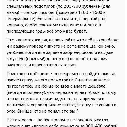
собой зонтик (300-500 рублей), пару покрывал или
специальных подстилок (по 200-300 рублей) и (для
дамы) – лёгкий шезлонг (примерно 1200 - 1500 в
гипермаркете). Если всё это купите, в первый раз,
конечно, особо сэкономить не удастся, зато в
последующие годы всё это у вас будет.
Что касается жилья, не паникуйте, что всё его разберут
и к вашему приезду ничего не останется. Да, конечно,
удобнее, когда всё заранее забронировано и вас уже
ждут. Но (помним!) денег у нас не особо, поэтому
рисковать и переплачивать нельзя.
Приехав на побережье, вы непременно найдёте жильё,
причём сразу же его посмотрите. Оцените на месте,
поторгуетесь и в конце концов снимете дешевле
(иногда вполовину), чем через интернет. А всё потому,
что квартиросдатчики видят, что вы приехали с
деньгами, и справедливо считают, что лучше синица в
руке. Синица, кто не понял, это вы :)
В этом сезоне, по прогнозам, в нетоповых местах
можно снять вполне себе комнатку за 300-400 рублей