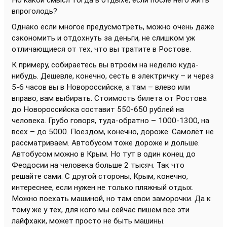
Но какой смысл тогда в отдыхе, если после него жить
впроголодь?
Однако если многое предусмотреть, можно очень даже
сэкономить и отдохнуть за деньги, не слишком уж
отличающиеся от тех, что вы тратите в Ростове.
К примеру, собираетесь вы втроём на неделю куда-
нибудь. Дешевле, конечно, сесть в электричку – и через
5-6 часов вы в Новороссийске, а там – влево или
вправо, вам выбирать. Стоимость билета от Ростова
до Новороссийска составит 550-650 рублей на
человека. Грубо говоря, туда-обратно – 1000-1300, на
всех – до 5000. Поездом, конечно, дороже. Самолёт не
рассматриваем. Автобусом тоже дороже и дольше.
Автобусом можно в Крым. Но тут в один конец до
Феодосии на человека больше 2 тысяч. Так что
решайте сами. С другой стороны, Крым, конечно,
интереснее, если нужен не только пляжный отдых.
Можно поехать машиной, но там свои заморочки. Да к
тому же у тех, для кого мы сейчас пишем все эти
лайфхаки, может просто не быть машины.