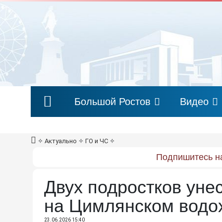
Большой Ростов
Видео
✧
Актуально
✧
ГО и ЧС
✧
Подпишитесь на
Двух подростков уне
на Цимлянском вод
23.06.2026 15:40