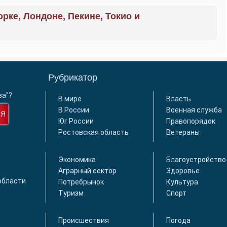
орке, Лондоне, Пекине, Токио и
Рубрикатор
ва"?
В мире
Власть
В России
Военная служба
СЯ
Юг России
Правопорядок
Ростовская область
Ветераны
Экономика
Благоустройство
Аграрный сектор
Здоровье
области
Потребрынок
Культура
Туризм
Спорт
Происшествия
Погода