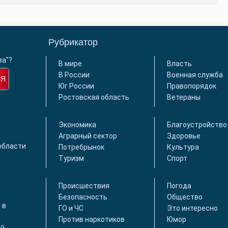
Рубрикатор
ва"?
В мире
Власть
В России
Военная служба
СЯ
Юг России
Правопорядок
Ростовская область
Ветераны
Экономика
Благоустройство
Аграрный сектор
Здоровье
области
Потребрынок
Культура
Туризм
Спорт
Происшествия
Погода
Безопасность
Общество
 в
ГО и ЧС
Это интересно
Против наркотиков
Юмор