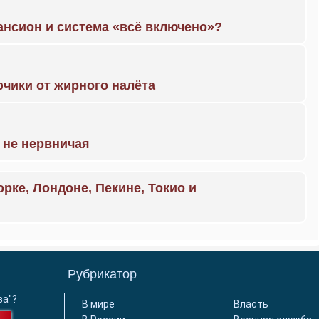
ансион и система «всё включено»?
чики от жирного налёта
 не нервничая
орке, Лондоне, Пекине, Токио и
Рубрикатор
ва"?
В мире
Власть