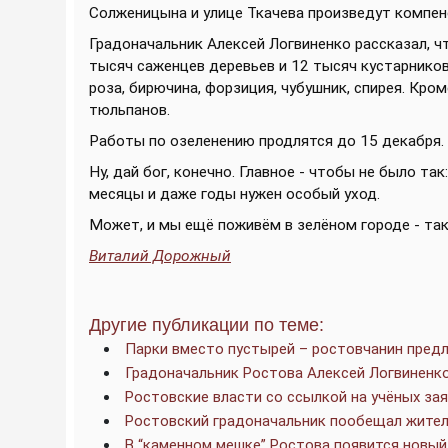
Солженицына и улице Ткачева произведут компе
Градоначальник Алексей Логвиненко рассказал, ч
тысяч саженцев деревьев и 12 тысяч кустарников. 
роза, бирючина, форзиция, чубушник, спирея. Кром
тюльпанов.
Работы по озеленению продлятся до 15 декабря.
Ну, дай бог, конечно. Главное - чтобы не было та
месяцы и даже годы нужен особый уход.
Может, и мы ещё поживём в зелёном городе - та
Виталий Дорожный
Другие публикации по теме:
Парки вместо пустырей – ростовчанин пред
Градоначальник Ростова Алексей Логвиненко
Ростовские власти со ссылкой на учёных зая
Ростовский градоначальник пообещал жител
В “каменном мешке” Ростова появится новый