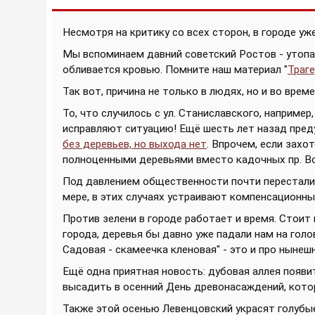
Несмотря на критику со всех сторон, в городе уж
Мы вспоминаем давний советский Ростов - утопаю
обливается кровью. Помните наш материал "
Траг
Так вот, причина не только в людях, но и во време
То, что случилось с ул. Станиславского, например
исправляют ситуацию! Ещё шесть лет назад пред
без деревьев, но выхода нет
. Впрочем, если захо
полноценными деревьями вместо кадочных пр. Во
Под давлением общественности почти перестали 
мере, в этих случаях устраивают компенсационны
Против зелени в городе работает и время. Стоит 
города, деревья бы давно уже падали нам на голо
Садовая - скамеечка кленовая" - это и про нынеш
Ещё одна приятная новость: дубовая аллея появи
высадить в осенний День древонасаждений, кото
Также этой осенью Левенцовский украсят голубые