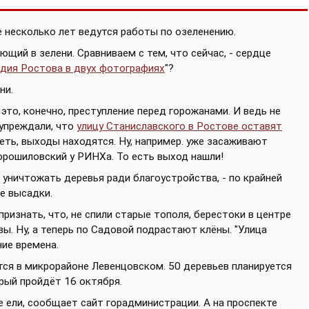
е несколько лет ведутся работы по озеленению.
щий в зелени. Сравниваем с тем, что сейчас, - сердце
едия Ростова в двух фотографиях
"?
ни.
, это, конечно, преступление перед горожанами. И ведь не
упреждали, что
улицу Станиславского в Ростове оставят
теть, выходы находятся. Ну, например. уже засаживают
рошиловский у РИНХа. То есть выход нашли!
уничтожать деревья ради благоустройства, - по крайней
е высадки.
признать, что, не спили старые тополя, берестоки в центре
вы. Ну, а теперь по Садовой подрастают клёны. "Улица
ние времена.
тся в микрорайоне Левенцовском. 50 деревьев планируется
рый пройдёт 16 октября.
 ели, сообщает сайт горадминистрации. А на проспекте