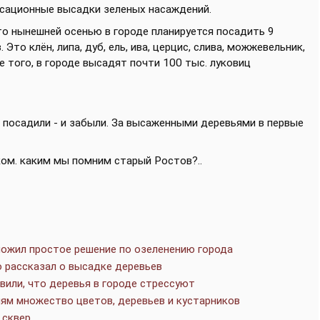
нсационные высадки зеленых насаждений.
то нынешней осенью в городе планируется посадить 9
Это клён, липа, дуб, ель, ива, церцис, слива, можжевельник,
е того, в городе высадят почти 100 тыс. луковиц
к: посадили - и забыли. За высаженными деревьями в первые
ком. каким мы помним старый Ростов?..
ложил простое решение по озеленению города
 рассказал о высадке деревьев
вили, что деревья в городе стрессуют
ям множество цветов, деревьев и кустарников
 сквер