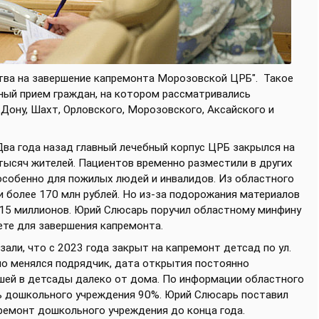
тва на завершение капремонта Морозовской ЦРБ".
Такое
чный прием граждан, на котором рассматривались
Дону, Шахт, Орловского, Морозовского, Аксайского и
Два года назад главный лечебный корпус ЦРБ закрылся на
тысяч жителей. Пациентов временно разместили в других
 особенно для пожилых людей и инвалидов. Из областного
более 170 млн рублей. Но из-за подорожания материалов
 15 миллионов. Юрий Слюсарь поручил областному минфину
те для завершения капремонта.
али, что с 2023 года закрыт на капремонт детсад по ул.
но менялся подрядчик, дата открытия постоянно
шей в детсады далеко от дома. По информации областного
ь дошкольного учреждения 90%. Юрий Слюсарь поставил
ремонт дошкольного учреждения до конца года.