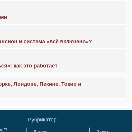
ами
ансион и система «всё включено»?
ся»: как это работает
орке, Лондоне, Пекине, Токио и
Рубрикатор
ва"?