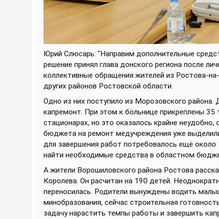
Юрий Слюсарь: "Направим дополнительные средс
решение принял глава донского региона после ли
коллективные обращения жителей из Ростова-на-
других районов Ростовской области.
Одно из них поступило из Морозовского района. 
капремонт. При этом к больнице прикреплены 35 
стационарах, но это оказалось крайне неудобно,
бюджета на ремонт медучреждения уже выделили 
для завершения работ потребовалось ещё около
найти необходимые средства в областном бюдже
А жители Ворошиловского района Ростова рассказ
Королева. Он расчитан на 190 детей. Неоднократ
переносилась. Родители вынуждены водить малы
минобразования, сейчас строительная готовност
задачу нарастить темпы работы и завершить кап