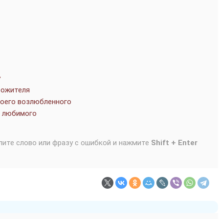
у
сожителя
воего возлюбленного
о любимого
лите слово или фразу с ошибкой и нажмите
Shift + Enter