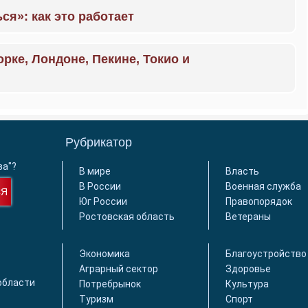
ся»: как это работает
орке, Лондоне, Пекине, Токио и
Рубрикатор
ва"?
В мире
Власть
В России
Военная служба
СЯ
Юг России
Правопорядок
Ростовская область
Ветераны
Экономика
Благоустройство
Аграрный сектор
Здоровье
области
Потребрынок
Культура
Туризм
Спорт