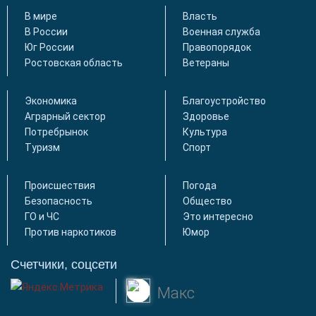
В мире
Власть
В России
Военная служба
Юг России
Правопорядок
Ростовская область
Ветераны
Экономика
Благоустройство
Аграрный сектор
Здоровье
Потребрынок
Культура
Туризм
Спорт
Происшествия
Погода
Безопасность
Общество
ГО и ЧС
Это интересно
Против наркотиков
Юмор
Счетчики, соцсети
Макс