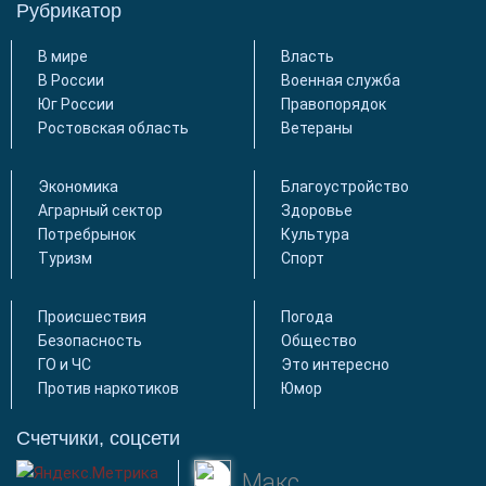
Рубрикатор
В мире
Власть
В России
Военная служба
Юг России
Правопорядок
Ростовская область
Ветераны
Экономика
Благоустройство
Аграрный сектор
Здоровье
Потребрынок
Культура
Туризм
Спорт
Происшествия
Погода
Безопасность
Общество
ГО и ЧС
Это интересно
Против наркотиков
Юмор
Счетчики, соцсети
Макс