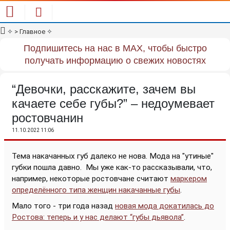
✧
> Главное
✧
Подпишитесь на нас в MAX, чтобы быстро
получать информацию о свежих новостях
“Девочки, расскажите, зачем вы
качаете себе губы?” – недоумевает
ростовчанин
11.10.2022 11:06
Тема накачанных губ далеко не нова. Мода на "утиные"
губки пошла давно.
Мы уже как-то рассказывали, что,
например, некоторые ростовчане считают
маркером
определённого типа женщин накачанные губы
.
Мало того - три года назад
новая мода докатилась до
Ростова: теперь и у нас делают “губы дьявола”
.