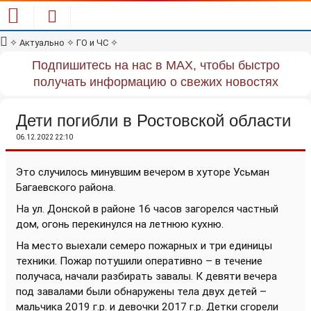
✧
Актуально
✧
ГО и ЧС
✧
Подпишитесь на нас в MAX, чтобы быстро
получать информацию о свежих новостях
Дети погибли в Ростовской области
06.12.2022 22:10
Это случилось минувшим вечером в хуторе Усьман
Багаевского района.
На ул. Донской в районе 16 часов загорелся частный
дом, огонь перекинулся на летнюю кухню.
На место выехали семеро пожарных и три единицы
техники. Пожар потушили оперативно – в течение
получаса, начали разбирать завалы. К девяти вечера
под завалами были обнаружены тела двух детей –
мальчика 2019 г.р. и девочки 2017 г.р. Детки сгорели