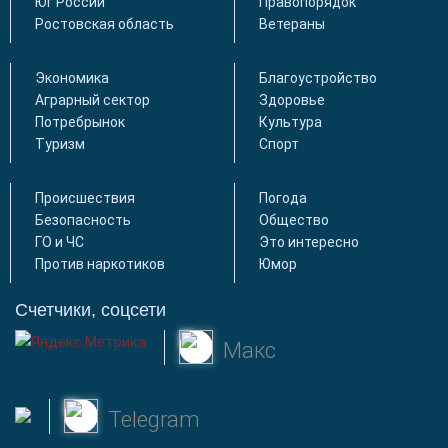
Юг России
Правопорядок
Ростовская область
Ветераны
Экономика
Благоустройство
Аграрный сектор
Здоровье
Потребрынок
Культура
Туризм
Спорт
Происшествия
Погода
Безопасность
Общество
ГО и ЧС
Это интересно
Против наркотиков
Юмор
Счетчики, соцсети
Макс
Telegram