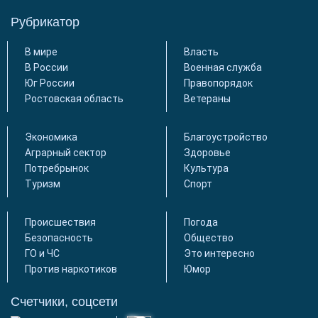
Рубрикатор
В мире
Власть
В России
Военная служба
Юг России
Правопорядок
Ростовская область
Ветераны
Экономика
Благоустройство
Аграрный сектор
Здоровье
Потребрынок
Культура
Туризм
Спорт
Происшествия
Погода
Безопасность
Общество
ГО и ЧС
Это интересно
Против наркотиков
Юмор
Счетчики, соцсети