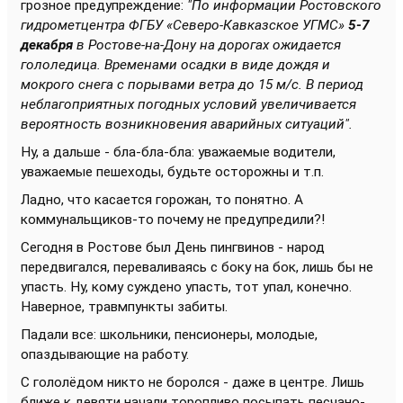
грозное предупреждение:
"По информации Ростовского
гидрометцентра ФГБУ «Северо-Кавказское УГМС»
5-7
декабря
в Ростове-на-Дону на дорогах ожидается
гололедица. Временами осадки в виде дождя и
мокрого снега с порывами ветра до 15 м/с. В период
неблагоприятных погодных условий увеличивается
вероятность возникновения аварийных ситуаций".
Ну, а дальше - бла-бла-бла: уважаемые водители,
уважаемые пешеходы, будьте осторожны и т.п.
Ладно, что касается горожан, то понятно. А
коммунальщиков-то почему не предупредили?!
Сегодня в Ростове был День пингвинов - народ
передвигался, переваливаясь с боку на бок, лишь бы не
упасть. Ну, кому суждено упасть, тот упал, конечно.
Наверное, травмпункты забиты.
Падали все: школьники, пенсионеры, молодые,
опаздывающие на работу.
С гололёдом никто не боролся - даже в центре. Лишь
ближе к девяти начали торопливо посыпать песчано-