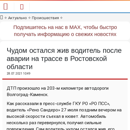
✧
Актуально
✧
Происшествия
✧
Подпишитесь на нас в MAX, чтобы быстро
получать информацию о свежих новостях
Чудом остался жив водитель после
аварии на трассе в Ростовской
области
28.07.2021 10:49
ДТП произошло на 203-м километре автодороги
Волгоград-Каменск.
Как рассказали в пресс-службе
ГКУ РО «РО ПСС»,
в
одитель «Рено Сандеро» 27 июля поздним вечером на
высокой скорости съехал
в кювет. Автомобиль
несколько раз перевернулся, получил сильные
повреждения. Сам водитель чудом остался жив, его