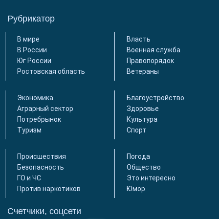
Рубрикатор
В мире
Власть
В России
Военная служба
Юг России
Правопорядок
Ростовская область
Ветераны
Экономика
Благоустройство
Аграрный сектор
Здоровье
Потребрынок
Культура
Туризм
Спорт
Происшествия
Погода
Безопасность
Общество
ГО и ЧС
Это интересно
Против наркотиков
Юмор
Счетчики, соцсети