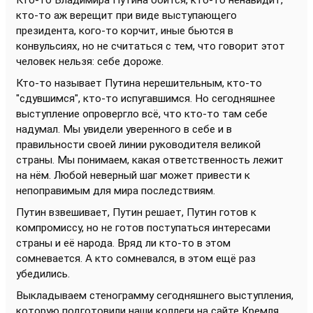
Кто-то Владимира Путина боится, кто-то ненавидит,
кто-то аж верещит при виде выступающего
президента, кого-то корчит, иные бьются в
конвульсиях, но не считаться с тем, что говорит этот
человек нельзя: себе дороже.
Кто-то называет Путина нерешительным, кто-то
"сдувшимся", кто-то испугавшимся. Но сегодняшнее
выступление опровергло всё, что кто-то там себе
надумал. Мы увидели уверенного в себе и в
правильности своей линии руководителя великой
страны. Мы понимаем, какая ответственность лежит
на нём. Любой неверный шаг может привести к
непоправимым для мира последствиям.
Путин взвешивает, Путин решает, Путин готов к
компромиссу, но не готов поступаться интересами
страны и её народа. Вряд ли кто-то в этом
сомневается. А кто сомневался, в этом ещё раз
убедились.
Выкладываем стенограмму сегодняшнего выступления,
которую подготовили наши коллеги на сайте Кремля.