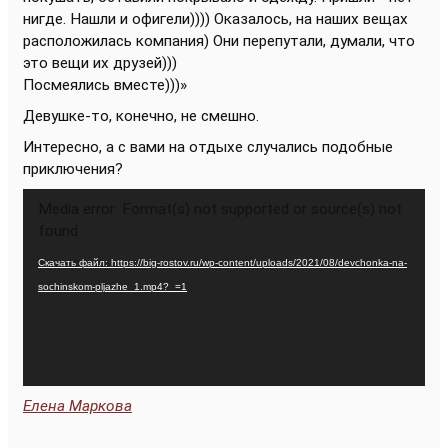
нигде. Нашли и офигели)))) Оказалось, на наших вещах
расположилась компания) Они перепутали, думали, что
это вещи их друзей)))
Посмеялись вместе)))»
Девушке-то, конечно, не смешно.
Интересно, а с вами на отдыхе случались подобные
приключения?
Видеоплеер
Media error: Format(s) not supported or source(s) not
found
Скачать файл: https://big-rostov.ru/wp-content/uploads/2021/08/devchonka-na-
sochinskom-pljazhe_1.mp4?_=1
Елена Маркова