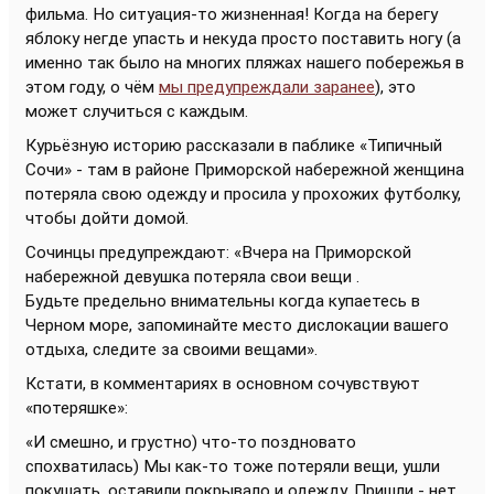
фильма. Но ситуация-то жизненная! Когда на берегу
яблоку негде упасть и некуда просто поставить ногу (а
именно так было на многих пляжах нашего побережья в
этом году, о чём
мы предупреждали заранее
), это
может случиться с каждым.
Курьёзную историю рассказали в паблике «Типичный
Сочи» - там в районе Приморской набережной женщина
потеряла свою одежду и просила у прохожих футболку,
чтобы дойти домой.
Сочинцы предупреждают: «Вчера на Приморской
набережной девушка потеряла свои вещи .
Будьте предельно внимательны когда купаетесь в
Черном море, запоминайте место дислокации вашего
отдыха, следите за своими вещами».
Кстати, в комментариях в основном сочувствуют
«потеряшке»:
«И смешно, и грустно) что-то поздновато
спохватилась) Мы как-то тоже потеряли вещи, ушли
покушать, оставили покрывало и одежду. Пришли - нет