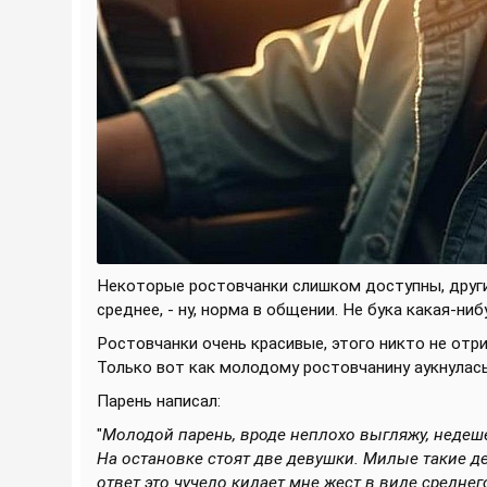
Некоторые ростовчанки слишком доступны, други
среднее, -
ну, норма в общении. Не бука какая-нибу
Ростовчанки очень красивые, этого никто не отр
Только вот как молодому ростовчанину аукнулась
Парень написал:
"
Молодой парень, вроде неплохо выгляжу, недеше
На остановке стоят две девушки. Милые такие де
ответ это чучело кидает мне жест в виде средне