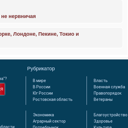
 не нервничая
орке, Лондоне, Пекине, Токио и
Рубрикатор
ва"?
В мире
Власть
В России
Военная служба
СЯ
Юг России
Правопорядок
Ростовская область
Ветераны
Экономика
Благоустройство
Аграрный сектор
Здоровье
области
Потребрынок
Культура