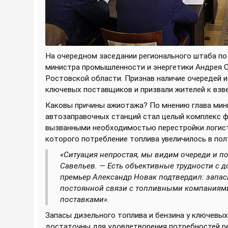
На очередном заседании регионального штаба п
министра промышленности и энергетики Андрея 
Ростовской области. Признав наличие очередей и
ключевых поставщиков и призвали жителей к взв
Каковы причины ажиотажа? По мнению глава минп
автозаправочных станций стал целый комплекс 
вызванными необходимостью перестройки логист
которого потребление топлива увеличилось в пол
«Ситуация непростая, мы видим очереди и п
Савельев. — Есть объективные трудности с д
премьер Александр Новак подтвердил: запас
постоянной связи с топливными компаниями
поставками».
Запасы дизельного топлива и бензина у ключевы
достаточны для удовлетворения потребностей рег