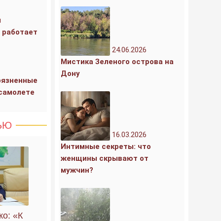
ы
о работает
24.06.2026
Мистика Зеленого острова на
Дону
рязненные
 самолете
ЬЮ
16.03.2026
Интимные секреты: что
женщины скрывают от
мужчин?
о: «К