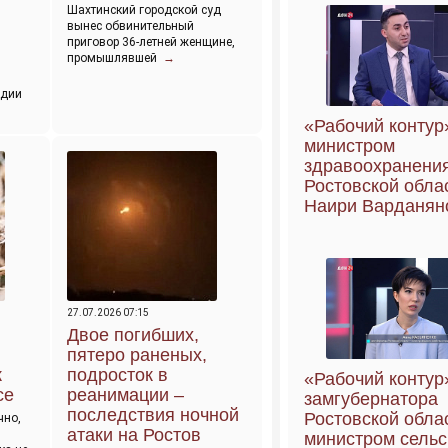
Шахтинский городской суд
вынес обвинительный
приговор 36-летней женщине,
промышлявшей
→
рдии
«Рабочий контур
министром
здравоохранени
Ростовской обла
Наири Варданян
27.07.2026 07:15
Двое погибших,
пятеро раненых,
к
подросток в
«Рабочий контур
се
реанимации –
замгубернатора
последствия ночной
Ростовской обла
чно,
атаки на Ростов
министром сельс