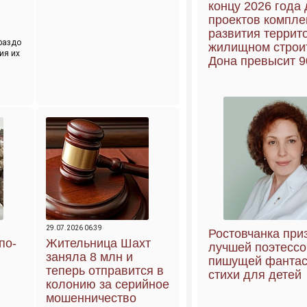
концу 2026 года
проектов компле
развития террит
раздо
жилищном строи
ия их
Дона превысит 
29.07.2026 06:39
Ростовчанка при
по-
Жительница Шахт
лучшей поэтессо
заняла 8 млн и
пишущей фантас
теперь отправится в
стихи для детей
колонию за серийное
мошенничество