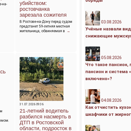
обряды
убийством:
е-на-
ростовчанка
зарезала сожителя
03.08.2026
В Ростове-на-Дону перед судом
предстанет 59-летняя местная
Учёные назвали вид
жительница, обвиняемая в
→
снижающие мужску
05.08.2026
Что такое пансион,
ась
пансион и система 
включено»?
04.08.2026
31.07.2026 09:36
Как отчистить кухо
21-летний водитель
им
шкафчики от жирног
разбился насмерть в
змом.
ДТП в Ростовской
области, подросток в