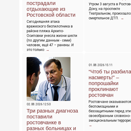
пострадали
Утром 3 августа в Ростов
отдыхающие из
Дону, на проспекте
Театральном, произошло
Ростовской области
смертельное ДТП.
→
Сегодняшняя атака
вражеского беспилотника в
районе пляжа Архипо-
Осиповки унесла жизни шести
(по другим данным - семи)
человек, ещё 47 – ранены. И
это только
→
01.08.2026 15:11
“Чтоб ты разбил
насмерть!” –
попрошайки
проклинают
ростовчан
Ростовчане оказываются
02.08.2026 12:50
беспомощными и
Три разных диагноза
беззащитными перед эт
поставили
своеобразным словесно-
эмоциональным террори
ростовчанке в
→
разных больницах и