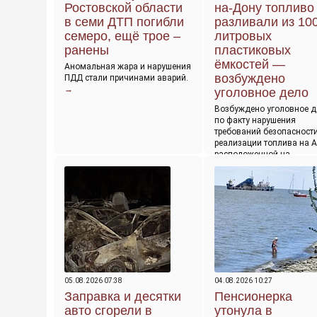
Ростовской области
на-Дону топливо
в семи ДТП погибли
разливали из 10
семеро, ещё трое –
литровых
ранены
пластиковых
ёмкостей —
Аномальная жара и нарушения
возбуждено
ПДД стали причинами аварий.
→
уголовное дело
Возбуждено уголовное д
по факту нарушения
требований безопасности
реализации топлива на 
расположенной на
→
05.08.2026 07:38
04.08.2026 10:27
Заправка и десятки
Пенсионерка
авто сгорели в
утонула в