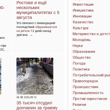
Ростове и ещё
Инвестиции
00-
нескольких
Инициатива
муниципалитетах с 5
Инновации
августа
Казачество
Это связано с ликвидацией
последствий
обрушившегося
Культура
на регион
12 дней назад
Материнство и детс
урагана.
→
ело
Молодёжь
Наука
 при
АЗС,
Образование
Общество
Погода
Политика
Потребительский ры
Правопорядок
Происшествия
Промышленность
04.08.2026 09:15
Против наркотиков
35 тысяч отсудил
Религия
дончанин за травму