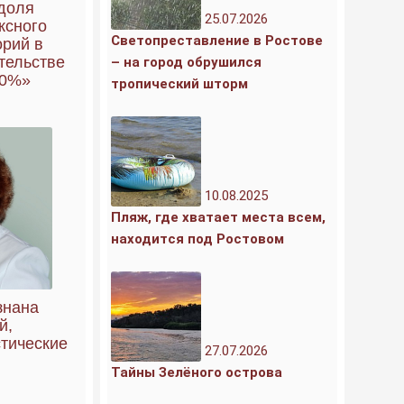
 доля
25.07.2026
ксного
Светопреставление в Ростове
орий в
тельстве
– на город обрушился
90%»
тропический шторм
10.08.2025
Пляж, где хватает места всем,
находится под Ростовом
знана
й,
тические
27.07.2026
Тайны Зелёного острова