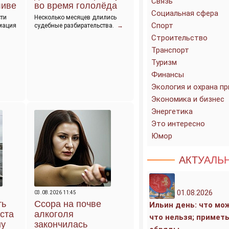
Связь
ливе
во время гололёда
Социальная сфера
ти
Несколько месяцев длились
Спорт
мация
судебные разбирательства.
→
Строительство
Транспорт
Туризм
Финансы
Экология и охрана п
Экономика и бизнес
Энергетика
Это интересно
Юмор
АКТУАЛЬ
01.08.2026
03.08.2026 11:45
ть
Ссора на почве
Ильин день: что мо
ста
алкоголя
что нельзя; примет
ну
закончилась