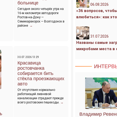
больнице
06.08.2026
Сегодня около четырёх утра на
«36 вопросов, чтоб
16-м километре автодороги
влюбиться»: как эт
Ростов-на-Дону —
Семикаракорск — Волгодонск в
районе
→
31.07.2026
Названы самые заг
микробами места в
30.07.2026 13:29
Красавица
ИНТЕРВ
ростовчанка
собирается бить
стёкла проезжающих
авто
От отсутствия нормально
работающей ливневой
канализации страдают прежде
всего ростовские пешеходы.
→
ь
Владимир Ревенк