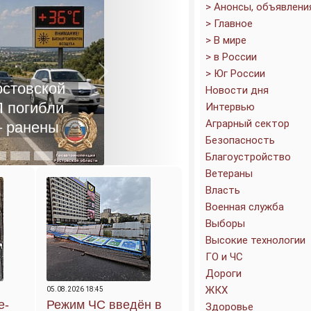
> Анонсы, объявлени
> Главное
> В мире
> в России
-на-Дону
> Юг России
Next
из 1000-
Новости дня
х ёмкостей
Интервью
вное дело
Аграрный сектор
Безопасность
Благоустройство
Ветераны
Власть
Военная служба
Выборы
Высокие технологии
ГО и ЧС
Дороги
ЖКХ
05.08.2026 18:45
е-
Режим ЧС введён в
Здоровье