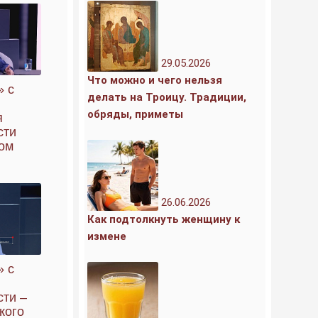
29.05.2026
Что можно и чего нельзя
» с
делать на Троицу. Традиции,
обряды, приметы
я
сти
ом
26.06.2026
Как подтолкнуть женщину к
измене
» с
сти –
кого