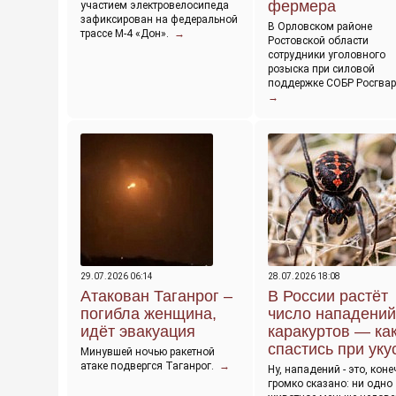
фермера
участием электровелосипеда
зафиксирован на федеральной
В Орловском районе
трассе М-4 «Дон».
→
Ростовской области
сотрудники уголовного
розыска при силовой
поддержке СОБР Росгва
→
29.07.2026 06:14
28.07.2026 18:08
Атакован Таганрог –
В России растёт
погибла женщина,
число нападений
идёт эвакуация
каракуртов — ка
спастись при уку
Минувшей ночью ракетной
атаке подвергся Таганрог.
→
Ну, нападений - это, коне
громко сказано: ни одно