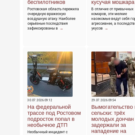
беспилотников
кусучая мошкара
Ростовская область пережила
В отличие от привычных
очередную вражескую
комаров, эти мелкие
воздушную атаку. Наиболее
насекомые ведут себя го
серьёзные последствия
агрессивнее, а последств
зафиксированы в
→
укусов
→
30.07.2026 09:12
29.07.2026 09:54
На федеральной
Вымогательство 
трассе под Ростовом
сельски: трёх
подросток попал в
молодых дончан
необычное ДТП
задержали за
нападение на
Необычный инцидент с