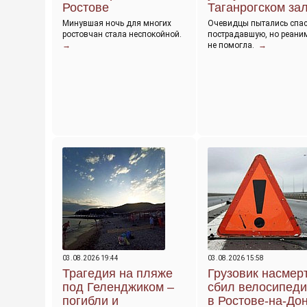
Ростове
Таганрогском за
Минувшая ночь для многих
Очевидцы пытались спас
ростовчан стала неспокойной.
пострадавшую, но реани
→
не помогла.
→
03.08.2026 19:44
03.08.2026 15:58
Трагедия на пляже
Грузовик насмер
под Геленджиком –
сбил велосипеди
погибли и
в Ростове-на-До