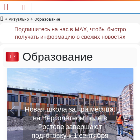
✧
Актуально
✧
Образование
Подпишитесь на нас в MAX, чтобы быстро
получать информацию о свежих новостях
Образование
Новая школа за три месяца:
Previous
Next
на Вертолётном поле в
Ростове завершают
подготовку к 1 сентября