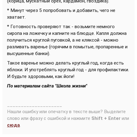
(корица, мускатный орех, кардамон, гвоздика).
* Минут через 5 попробовать и добавить, чего не
хватает.
* Готовность проверяют так - возьмите немного
сиропа на ложечку и капните на блюдце. Капля должна
получиться круглой пуговкой, а не кляксой - можно
разливать варенье (горячим в помытые, пропаренные и
высушенные банки).
Такое варенье можно делать круглый год, когда есть
яблоки. И употреблять круглый год - для профилактики.
И будьте здоровыми, как йоги!
По материалам сайта "Школа жизни"
____________________
Нашли ошибку или опечатку в тексте выше? Выделите
слово или фразу с ошибкой и нажмите
Shift + Enter
или
сюда
.