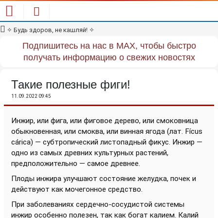
✧
Будь здоров, не кашляй!
✧
Подпишитесь на нас в MAX, чтобы быстро
получать информацию о свежих новостях
Такие полезные фиги!
11.09.2022 09:45
Инжир, или фига, или фиговое дерево, или смоковница
обыкновенная, или смоква, или винная ягода (лат.
Fícus
cárica
) — субтропический листопадный фикус. Инжир —
одно из самых древних культурных растений,
предположительно — самое древнее.
Плоды инжира улучшают состояние желудка, почек и
действуют как мочегонное средство.
При заболеваниях сердечно-сосудистой системы
инжир особенно полезен, так как богат калием. Калий