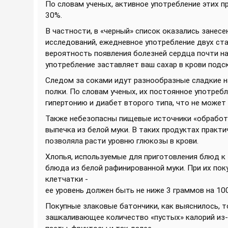
По словам ученых, активное употребление этих пр
30%.
В частности, в «черный» список оказались занес
исследований, ежедневное употребление двух ст
вероятность появления болезней сердца почти на
употребление заставляет ваш сахар в крови подс
Следом за соками идут разнообразные сладкие н
полки. По словам ученых, их постоянное употреб
гипертонию и диабет второго типа, что не может
Также небезопасны пищевые источники «обработа
выпечка из белой муки. В таких продуктах практ
позволяла расти уровню глюкозы в крови.
Хлопья, используемые для приготовления блюд к 
блюда из белой рафинированной муки. При их по
клетчатки -
ее уровень должен быть не ниже 3 граммов на 10
Покупные злаковые батончики, как выяснилось, т
зашкаливающее количество «пустых» калорий из-