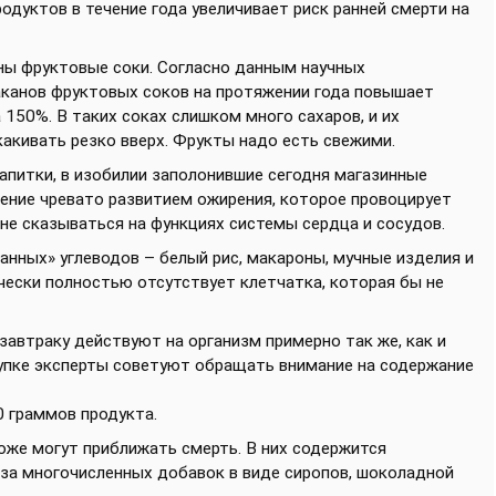
одуктов в течение года увеличивает риск ранней смерти на
ены фруктовые соки. Согласно данным научных
аканов фруктовых соков на протяжении года повышает
 150%. В таких соках слишком много сахаров, и их
какивать резко вверх. Фрукты надо есть свежими.
апитки, в изобилии заполонившие сегодня магазинные
ление чревато развитием ожирения, которое провоцирует
 не сказываться на функциях системы сердца и сосудов.
нных» углеводов – белый рис, макароны, мучные изделия и
ически полностью отсутствует клетчатка, которая бы не
завтраку действуют на организм примерно так же, как и
купке эксперты советуют обращать внимание на содержание
0 граммов продукта.
оже могут приближать смерть. В них содержится
за многочисленных добавок в виде сиропов, шоколадной