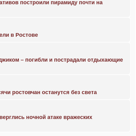
ративов построили пирамиду почти на
рели в Ростове
нджиком – погибли и пострадали отдыхающие
ячи ростовчан останутся без света
дверглись ночной атаке вражеских