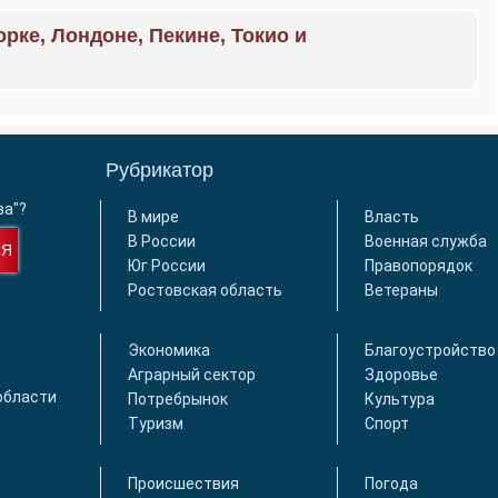
орке, Лондоне, Пекине, Токио и
Рубрикатор
ва"?
В мире
Власть
В России
Военная служба
СЯ
Юг России
Правопорядок
Ростовская область
Ветераны
Экономика
Благоустройство
Аграрный сектор
Здоровье
области
Потребрынок
Культура
Туризм
Спорт
Происшествия
Погода