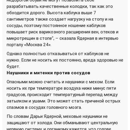
недорогой обуви не могут позволить себе
разрабатывать качественные колодки, так как это
обходится дорого. Высота каблука выше 7
сантиметров также создает нагрузку на стопу и на
сосуды, поэтому постоянное ношение каблуков
повышает риск варикозного расширения вен, отеков и
микротрещин в стопе", – сказала Ядерная в интервью
порталу «Москва 24».
Однако полностью отказываться от каблуков не
нужно. Если не носить их постоянно, вреда здоровью не
будет.
Наушники и митенки против сосудов
Опасными можно считать и наушники с мехом. Если
носить их при температуре воздуха ниже минус пяти
градусов, происходит температурный перепад между
затылком и ушами. Это может стать причиной острых
спазмов в сосудах головного мозга.
По словам Дарьи Ядерной, меховые наушники не
защищают от холода. Они обманывают центральную
нервную систему, и организму кажется, что голове