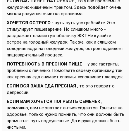
ЕСЛИ ВАС ТЯНЕТ НА ГОРЬКОЕ
, то у вас проблемы с
желудочно-кишечным трактом. Здесь подойдет очень
мягкая разумная очистка организма.
ХОЧЕТСЯ ОСТРОГО -
чуть-чуть употребляйте. Это
стимулирует пищеварение. Но слишком много -
раздражает слизистую оболочку ЖКТ.Не кушайте
острое на голодный желудок. Так же, как и слишком
холодная вода на голодный желудок, острое подавляет
пищеварительный процесс.
ПОТРЕБНОСТЬ В ПРЕСНОЙ ПИЩЕ
– у вас гастриты,
проблемы с печенью. Помогайте своему организму, так
как пресная еда снимает спазмы, успокаивает желудок.
ЕСЛИ ВСЯ ВАША ЕДА ПРЕСНАЯ
, то это говорит о
депрессии.
ЕСЛИ ВАМ ХОЧЕТСЯ ПОГРЫЗТЬ СЕМЕЧЕК
,
возможно, вам не хватает антиоксидантов. Грызите на
здоровье, только нужно помнить, что они должны быть
промытые, чуть подсушенные. Да и руки должны быть
чистыми.