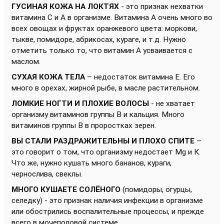
ГУСИНАЯ КОЖА НА ЛОКТЯХ
- это признак нехватки
витамина С и А в организме. Витамина А очень много во
всех овощах и фруктах оранжевого цвета: моркови,
тыкве, помидоре, абрикосах, кураге, и т.д. Нужно
отметить только то, что витамин А усваивается с
маслом.
СУХАЯ КОЖА ТЕЛА
– недостаток витамина Е. Его
много в орехах, жирной рыбе, в масле растительном.
ЛОМКИЕ НОГТИ И ПЛОХИЕ ВОЛОСЫ
- не хватает
организму витаминов группы В и кальция. Много
витаминов группы В в проростках зерен.
ВЫ СТАЛИ РАЗДРАЖИТЕЛЬНЫ И ПЛОХО СПИТЕ
–
это говорит о том, что организму недостает Mg и К.
Что же, нужно кушать много бананов, кураги,
чернослива, свеклы.
МНОГО КУШАЕТЕ СОЛЁНОГО
(помидоры, огурцы,
селедку) - это признак наличия инфекции в организме
или обострились воспалительные процессы, и прежде
всего в мочеполовой системе.