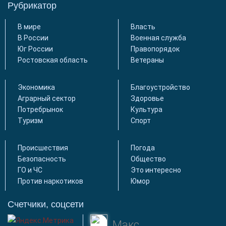
Рубрикатор
В мире
Власть
В России
Военная служба
Юг России
Правопорядок
Ростовская область
Ветераны
Экономика
Благоустройство
Аграрный сектор
Здоровье
Потребрынок
Культура
Туризм
Спорт
Происшествия
Погода
Безопасность
Общество
ГО и ЧС
Это интересно
Против наркотиков
Юмор
Счетчики, соцсети
Макс