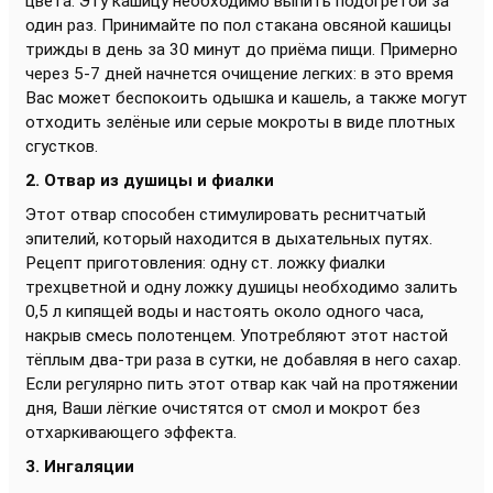
цвета. Эту кашицу необходимо выпить подогретой за
один раз. Принимайте по пол стакана овсяной кашицы
трижды в день за 30 минут до приёма пищи. Примерно
через 5-7 дней начнется очищение легких: в это время
Вас может беспокоить одышка и кашель, а также могут
отходить зелёные или серые мокроты в виде плотных
сгустков.
2. Отвар из душицы и фиалки
Этот отвар способен стимулировать реснитчатый
эпителий, который находится в дыхательных путях.
Рецепт приготовления: одну ст. ложку фиалки
трехцветной и одну ложку душицы необходимо залить
0,5 л кипящей воды и настоять около одного часа,
накрыв смесь полотенцем. Употребляют этот настой
тёплым два-три раза в сутки, не добавляя в него сахар.
Если регулярно пить этот отвар как чай на протяжении
дня, Ваши лёгкие очистятся от смол и мокрот без
отхаркивающего эффекта.
3. Ингаляции