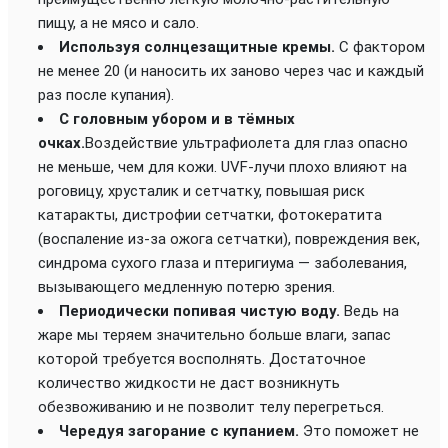
пищу, а не мясо и сало.
Используя солнцезащитные кремы.
С фактором
не менее 20 (и наносить их заново через час и каждый
раз после купания).
С головным убором и в тёмных
очках.
Воздействие ультрафиолета для глаз опасно
не меньше, чем для кожи. UVF-лучи плохо влияют на
роговицу, хрусталик и сетчатку, повышая риск
катаракты, дистрофии сетчатки, фотокератита
(воспаление из-за ожога сетчатки), повреждения век,
синдрома сухого глаза и птеригиума — заболевания,
вызывающего медленную потерю зрения.
Периодически попивая чистую воду.
Ведь на
жаре мы теряем значительно больше влаги, запас
которой требуется восполнять. Достаточное
количество жидкости не даст возникнуть
обезвоживанию и не позволит телу перегреться.
Чередуя загорание с купанием.
Это поможет не