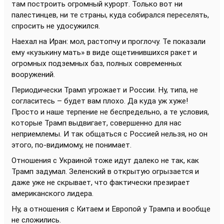
там построить огромный курорт. Только вот ни
палестинцев, ни те страны, куда собирался переселять,
спросить не удосужился.
Наехал на Иран: мол, растопчу и проглочу. Те показали
ему «кузькину мать» в виде ощетинившихся ракет и
огромных подземных баз, полных современных
вооружений.
Периодически Трамп угрожает и России. Ну, типа, не
согласитесь – будет вам плохо. Да куда уж хуже!
Просто и наше терпение не беспредельно, а те условия,
которые Трамп выдвигает, совершенно для нас
неприемлемы. И так общаться с Россией нельзя, но он
этого, по-видимому, не понимает.
Отношения с Украиной тоже идут далеко не так, как
Трамп задумал. Зеленский в открытую огрызается и
даже уже не скрывает, что фактически презирает
американского лидера.
Ну, а отношения с Китаем и Европой у Трампа и вообще
не сложились.