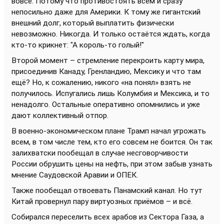
вовсе. Потому что противостоять всем и сразу
непосильно даже для Америки. К тому же гигантский
внешний долг, который выплатить физически
невозможно. Никогда. И только остаётся ждать, когда
кто-то крикнет: "А король-то голый!"
Второй момент – стремление перекроить карту мира,
присоединив Канаду, Гренландию, Мексику и что там
ещё? Но, к сожалению, никого «на понял» взять не
получилось. Испугались лишь Колумбия и Мексика, и то
ненадолго. Остальные оперативно опомнились и уже
дают коллективный отпор.
В военно-экономическом плане Трамп начал угрожать
всем, в том числе тем, кто его совсем не боится. Он так
залихватски пообещал в случае несговорчивости
России обрушить цены на нефть, при этом забыв узнать
мнение Саудовской Аравии и ОПЕК.
Также пообещал отвоевать Панамский канал. Но тут
Китай провернул пару виртуозных приёмов – и всё.
Собирался переселить всех арабов из Сектора Газа, а