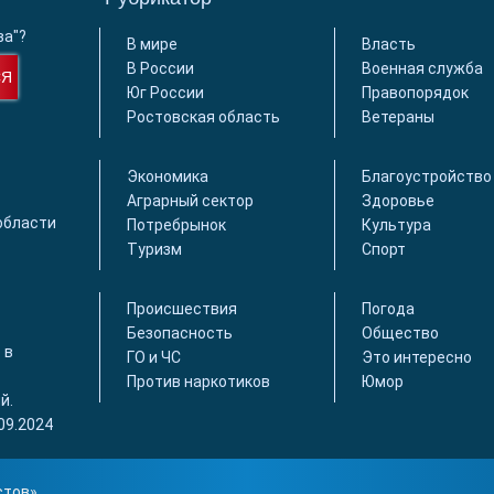
ва"?
В мире
Власть
В России
Военная служба
СЯ
Юг России
Правопорядок
Ростовская область
Ветераны
Экономика
Благоустройство
Аграрный сектор
Здоровье
области
Потребрынок
Культура
Туризм
Спорт
Происшествия
Погода
Безопасность
Общество
 в
ГО и ЧС
Это интересно
Против наркотиков
Юмор
й.
09.2024
стов
»