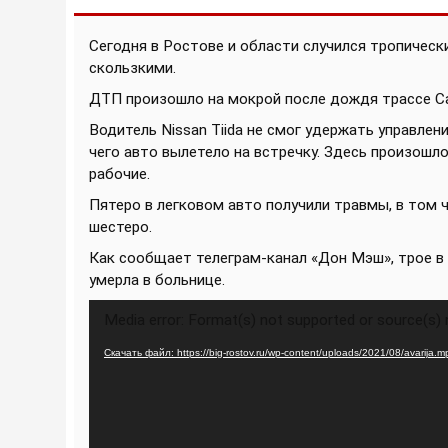
Сегодня в Ростове и области случился тропически
скользкими.
ДТП произошло на мокрой после дождя трассе Са
Водитель Nissan Tiida не смог удержать управлен
чего авто вылетело на встречку. Здесь произошл
рабочие.
Пятеро в легковом авто получили травмы, в том 
шестеро.
Как сообщает телеграм-канал «Дон Мэш», трое в
умерла в больнице.
Видеоплеер
Media error: Format(s) not supported or source(s)
Скачать файл: https://big-rostov.ru/wp-content/uploads/2021/08/avarija.