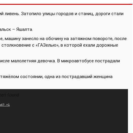
й ливень. Затопило улицы городов и станиц, дороги стали
льск – Яшалта.
ие, машину занесло на обочину на затяжном повороте, после
о столкновение с «ГАЗелью», в которой ехали дорожные
числе малолетняя девочка. В микроавтобусе пострадали
 тяжёлом состоянии, одна из пострадавший женщина
 not found
mp4?_=1