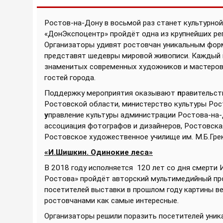
Ростов-на-Дону в восьмой раз станет культурной 
«ДонЭкспоцентр» пройдёт одна из крупнейших
ре
Организаторы удивят ростовчан уникальным фор
представят шедевры мировой живописи. Каждый 
знаменитых современных художников и мастеров,
гостей города.
Поддержку мероприятия оказывают
п
равительст
Ростовской области, министерство культуры Ро
у
правление культуры администрации Ростова-на
ассоциация фотографов и дизайнеров, Ростовска
Ростовское художественное училище им. М.Б.Гре
«И.Шишкин. Одинокие леса»
В 2018 году исполняется 120 лет со дня смерти 
Ростова» пройдёт авторский мультимедийный про
посетителей выставки в прошлом году картины 
ростовчанами как самые интересные.
Организаторы решили поразить посетителей уник