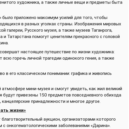
енитого художника, а также личные вещи и предметы быта
» было приложено максимум усилий для того, чтобы
ходящихся в разных уголках страны. Изображения мировых
й галереи, Русского музея, а также музеев Таганрога,
а и Татарстана помогут ценителям прекрасного с головой
ина.
совершат настоящее путешествие по жизни художника:
 всю горечь личной трагедии одинокого гения, а также
во в его классическом понимании: графика и живопись
 атмосфере мини-музея и смогут увидеть, как жил великий
я будут привезены 150 предметов повседневного обихода
, канцелярские принадлежности и многое другое.
сать жизни»
т благотворительный аукцион, организаторами которого
 с онкогематологическими заболеваниями «Дарина».