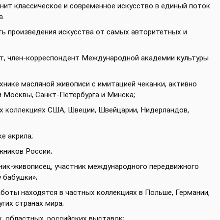
нит классическое и современное искусство в единый поток
а.
ь произведения искусства от самых авторитетных и
т, член-корреспондент Международной академии культуры
хнике масляной живописи с имитацией чеканки, активно
 Москвы, Санкт-Петербурга и Минска;
ых коллекциях США, Швеции, Швейцарии, Нидерландов,
е акрила;
жников России;
ник-живописец, участник международного передвижного
 бабушки»;
боты находятся в частных коллекциях в Польше, Германии,
угих странах мира;
, областных, российских выставок;