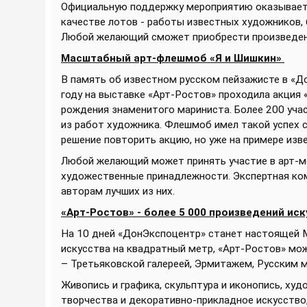
Официальную поддержку мероприятию оказывает 
качестве лотов - работы известных художников,
Любой желающий сможет приобрести произведени
Масштабный арт-флешмоб «Я и Шишкин»
В память об известном русском пейзажисте в «
году на выставке «Арт-Ростов» проходила акция 
рождения знаменитого мариниста. Более 200 уча
из работ художника. Флешмоб имел такой успех 
решение повторить акцию, но уже на примере из
Любой желающий может принять участие в арт-м
художественные принадлежности. Экспертная ком
авторам лучших из них.
«Арт-Ростов» - более 5 000 произведений ис
На 10 дней «ДонЭкспоцентр» станет настоящей М
искусства на квадратный метр, «Арт-Ростов» мо
– Третьяковской галереей, Эрмитажем, Русским 
Живопись и графика, скульптура и иконопись, ху
творчества и декоративно-прикладное искусство,