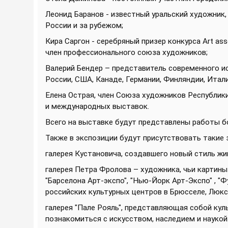
Леонид Баранов - известный уральский художник,
России и за рубежом;
Кира Саргон - серебряный призер конкурса Art as
член профессионального союза художников;
Валерий Бендер – представитель современного ис
России, США, Канаде, Германии, Финляндии, Итали
Елена Острая, член Союза художников Республики
и международных выставок.
Всего на выставке будут представлены работы б
Также в экспозиции будут присутствовать такие з
галерея Кустановича, создавшего новый стиль жи
галерея Петра Фролова – художника, чьи картин
"Барселона Арт-экспо", "Нью-Йорк Арт-Экспо" , "
российских культурных центров в Брюсселе, Люкс
галерея "Пале Рояль", представляющая собой кул
познакомиться с искусством, наследием и наукой