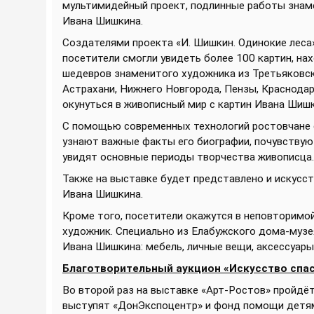
мультимидейный проект, подлинные работы знам
Ивана Шишкина.
Создателями проекта «И. Шишкин. Одинокие леса
посетители смогли увидеть более 100 картин, на
шедевров знаменитого художника из Третьяковско
Астрахани, Нижнего Новгорода, Пензы, Краснодар
окунуться в живописный мир с картин Ивана Шишк
С помощью современных технологий ростовчане 
узнают важные факты его биографии, почувствуют
увидят основные периоды творчества живописца.
Также на выставке будет представлено и искусст
Ивана Шишкина.
Кроме того, посетители окажутся в неповторимой
художник. Специально из Елабужского дома-музе
Ивана Шишкина: мебель, личные вещи, аксессуары
Благотворительный аукцион «Искусство спа
Во второй раз на выставке «Арт-Ростов» пройдё
выступят «ДонЭкспоцентр» и фонд помощи детям