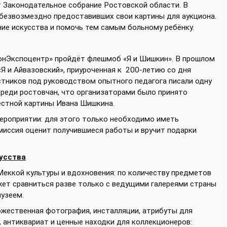
Законодательное собрание Ростовской области. В
 безвозмездно предоставивших свои картины для аукциона.
е искусства и помочь тем самым больному ребёнку.
ДонЭкспоцентр» пройдёт флешмоб «Я и Шишкин». В прошлом
«Я и Айвазовский», приуроченная к 200-летию со дня
стников под руководством опытного педагога писали одну
среди ростовчан, что организаторами было принято
вестной картины Ивана Шишкина.
ероприятии: для этого только необходимо иметь
иссия оценит получившиеся работы и вручит подарки
кусства
еккой культуры и вдохновения: по количеству предметов
жет сравниться разве только с ведущими галереями страны
музеем.
дожественная фотография, инсталляции, атрибуты для
 антиквариат и ценные находки для коллекционеров: