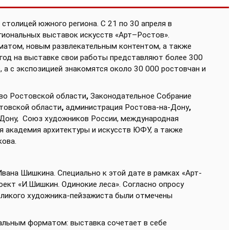
столицей южного региона. С 21 по 30 апреля в
гиональных выставок искусств «Арт–Ростов».
матом, новым развлекательным контентом, а также
год на выставке свои работы представляют более 300
 а с экспозицией знакомятся около 30 000 ростовчан и
во Ростовской области
,
Законодательное Собрание
стовской области
,
администрация Ростова-на-Дону
,
-Дону, Союз художников России, международная
я академия архитектуры и искусств ЮФУ, а также
кова.
Ивана Шишкина. Специально к этой дате в рамках «Арт-
ект «И.Шишкин. Одинокие леса». Согласно опросу
великого художника-пейзажиста были отмечены
альным форматом: выставка сочетает в себе