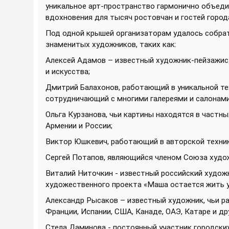
уникальное арт-пространство гармонично объеди
вдохновения для тысяч ростовчан и гостей город
Под одной крышей организаторам удалось собрат
знаменитых художников, таких как:
Алексей Адамов – известный художник-пейзажис
и искусства;
Дмитрий Балахонов, работающий в уникальной те
сотрудничающий с многими галереями и салонами
Ольга Курзанова, чьи картины находятся в частн
Армении и России;
Виктор Юшкевич, работающий в авторской техник
Сергей Потапов, являющийся членом Союза худо
Виталий Ниточкин - известный российский худож
художественного проекта «Маша остается жить у
Александр Рысаков – известный художник, чьи ра
Франции, Испании, США, Канаде, ОАЭ, Катаре и др
Стела Даминова - постоянный участник городских