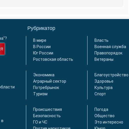
Рубрикатор
ва"?
В мире
Власть
В России
Военная служба
СЯ
Юг России
Правопорядок
Ростовская область
Ветераны
Экономика
Благоустройство
Аграрный сектор
Здоровье
области
Потребрынок
Культура
Туризм
Спорт
Происшествия
Погода
Безопасность
Общество
 в
ГО и ЧС
Это интересно
Против наркотиков
Юмор