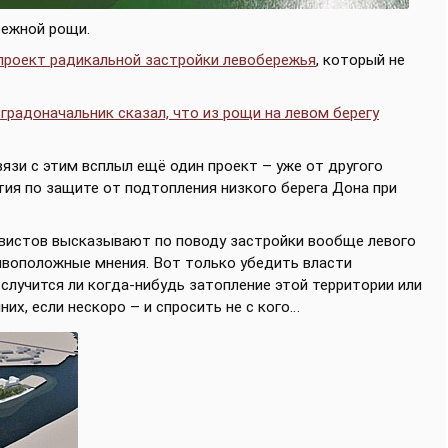
режной рощи.
проект радикальной застройки левобережья
, который не
градоначальник сказал, что из рощи на левом берегу
вязи с этим всплыл ещё один проект – уже от другого
ия по защите от подтопления низкого берега Дона при
ивистов высказывают по поводу застройки вообще левого
тивоположные мнения. Вот только убедить власти
а случится ли когда-нибудь затопление этой территории или
них, если нескоро – и спросить не с кого…