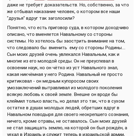
даже не требует доказательств. Но, собственно, за что
же отбывал наказание человек, о котором все наши
"друзья" вдруг так заголосили?
Понятно, что есть приговор суда, в котором доходчиво
описано, что вменяется Навальному со стороны
системы. Но хотелось бы заострить внимание на том,
что следовало бы вменить ему со стороны Родины....
Сын моих друзей очень увлекался Навальным, как и
многие из его молодой среды. Он не преуспевал в
освоении наук, но он чётко из уст Навального знал,
какая никчёмная у него Родина. Навальный не просто
критиковал - он медным купоросом своих
умозаключений вытравливал из молодого поколения
всякую любовь к своей земле. Внешне он вроде бы
клеймил только власть, но делал это так, что в сухом
остатке в душах молодых людей, обретших вдруг в
Навальном поводыря для своего неокрепшего сознания,
ничего, кроме отравы, не оставалось. Сын моих друзей
не стал защищать землю, на которой он был рождён, а
уехал в Израиль и служит теперь в израильской армии,