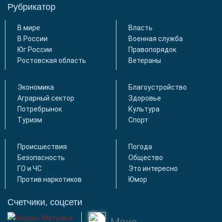
Рубрикатор
В мире
Власть
В России
Военная служба
Юг России
Правопорядок
Ростовская область
Ветераны
Экономика
Благоустройство
Аграрный сектор
Здоровье
Потребрынок
Культура
Туризм
Спорт
Происшествия
Погода
Безопасность
Общество
ГО и ЧС
Это интересно
Против наркотиков
Юмор
Счетчики, соцсети