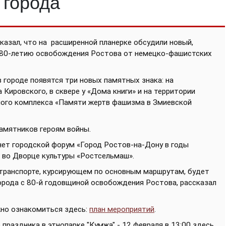
 города
казал, что на
расширенной планерке обсудили новый,
– 80-летию освобождения Ростова от немецко-фашистских
в городе появятся три новых памятных знака: на
Кировского, в сквере у «Дома книги» и на территории
ного комплекса «Памяти жертв фашизма в Змиевской
памятников героям войны.
нет городской форум «Город Ростов-на-Дону в годы
 во Дворце культуры «Ростсельмаш».
 транспорте, курсирующем по основным маршрутам, будет
орода с 80-й годовщиной освобождения Ростова, рассказал
но ознакомиться здесь:
план мероприятий
.
праздника в этнопарке "Кумжа" - 12 февраля в 13:00 здесь