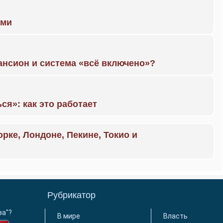
ами
ансион и система «всё включено»?
ся»: как это работает
орке, Лондоне, Пекине, Токио и
Рубрикатор
ва"?
В мире
Власть