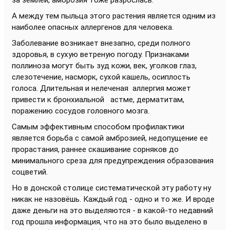
за землёй, амброзия тоже разрослась.
А между тем пыльца этого растения является одним из
наиболее опасных аллергенов для человека.
Заболевание возникает внезапно, среди полного
здоровья, в сухую ветреную погоду. Признаками
поллиноза могут быть зуд кожи, век, уголков глаз,
слезотечение, насморк, сухой кашель, осиплость
голоса. Длительная и нелеченая аллергия может
привести к бронхиальной астме, дерматитам,
поражению сосудов головного мозга.
Самым эффективным способом профилактики
является борьба с самой амброзией, недопущение ее
прорастания, раннее скашивание сорняков до
минимального среза для предупреждения образования
соцветий.
Но в донской столице систематической эту работу ну
никак не назовёшь. Каждый год - одно и то же. И вроде
даже деньги на это выделяются - в какой-то недавний
год прошла информация, что на это было выделено в