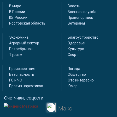
В мире
Власть
В России
Военная служба
Юг России
Правопорядок
Ростовская область
Ветераны
Экономика
Благоустройство
Аграрный сектор
Здоровье
Потребрынок
Культура
Туризм
Спорт
Происшествия
Погода
Безопасность
Общество
ГО и ЧС
Это интересно
Против наркотиков
Юмор
Счетчики, соцсети
Макс