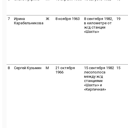
7
Ирина
Ж
8 ноября 1963
8 сентября 1982,
19
Карабельникова
в километре от
ж/д станции
«Шахты»
8
Сергей Кузьмин
M
21 октября
15 сентября 1982
15
1966
лесополоса
между ж/д
станциями
«Шахты» и
«Кирпичная»