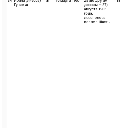
34
Ирина (Инесса)
Ж
16 марта 1967
25 (по другим
18
Гуляева
данным — 27)
августа 1985
года,
лесополоса
возле г. Шахты