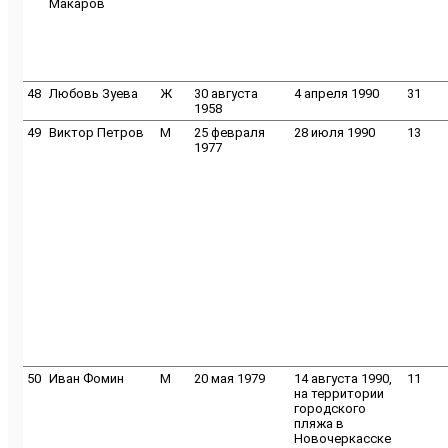
Макаров
48
Любовь Зуева
Ж
30 августа
4 апреля 1990
31
1958
49
Виктор Петров
M
25 февраля
28 июля 1990
13
1977
50
Иван Фомин
M
20 мая 1979
14 августа 1990,
11
на территории
городского
пляжа в
Новочеркасске