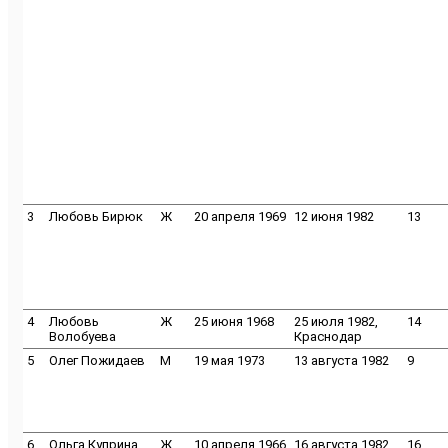
3
Любовь Бирюк
Ж
20 апреля 1969
12 июня 1982
13
4
Любовь
Ж
25 июня 1968
25 июля 1982,
14
Волобуева
Краснодар
5
Олег Пожидаев
M
19 мая 1973
13 августа 1982
9
6
Ольга Куприна
Ж
10 апреля 1966
16 августа 1982
16