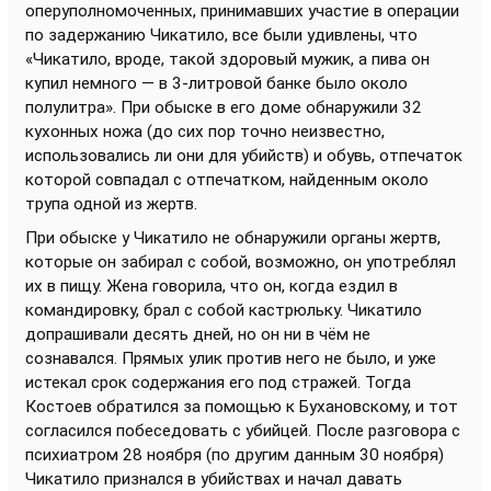
оперуполномоченных, принимавших участие в операции
по задержанию Чикатило, все были удивлены, что
«Чикатило, вроде, такой здоровый мужик, а пива он
купил немного — в 3-литровой банке было около
полулитра». При обыске в его доме обнаружили 32
кухонных ножа (до сих пор точно неизвестно,
использовались ли они для убийств) и обувь, отпечаток
которой совпадал с отпечатком, найденным около
трупа одной из жертв.
При обыске у Чикатило не обнаружили органы жертв,
которые он забирал с собой, возможно, он употреблял
их в пищу. Жена говорила, что он, когда ездил в
командировку, брал с собой кастрюльку. Чикатило
допрашивали десять дней, но он ни в чём не
сознавался. Прямых улик против него не было, и уже
истекал срок содержания его под стражей. Тогда
Костоев обратился за помощью к Бухановскому, и тот
согласился побеседовать с убийцей. После разговора с
психиатром 28 ноября (по другим данным 30 ноября)
Чикатило признался в убийствах и начал давать