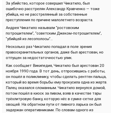
За убийство, которое совершил Чикатило, был
ошибочно расстрелян Александр Кравченко — тоже
убийца, но не расстрелянный за собственные
преступления по причине малолетнего возраста.
Андрея Чикатило называли "ростовским
потрошителем", "советским Джеком-потрошителем",
"убийцей из лесополосы"...
Несколько раз Чикатило попадал в поле зрения
правоохранительных органов, даже был арестован, но
отпущен за недостаточностью улик.
Как сообщает Википедия, Чикатило был арестован 20
ноября 1990 года. В тот день, отпросившись с работы,
он пошёл в поликлинику, чтобы сделать рентген пальца,
который во время борьбы ему прокусила одна из жертв.
Палец оказался сломанным. Чикатило вернулся домой,
потом пошёл в киоск за пивом, взяв в качестве тары
трёхлитровую банку, которую нёс в сумке-сетке для
овощей. На обратном пути от пивного ларька он был
задержан оперативниками. По словам одного из