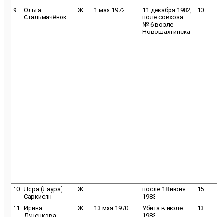
9
Ольга
Ж
1 мая 1972
11 декабря 1982,
10
Стальмачёнок
поле совхоза
№ 6 возле
Новошахтинска
10
Лора (Лаура)
Ж
—
после 18 июня
15
Саркисян
1983
11
Ирина
Ж
13 мая 1970
Убита в июле
13
Дуненкова
1983