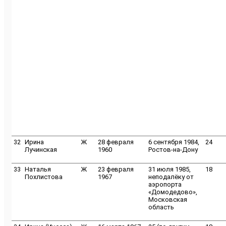
32
Ирина
Ж
28 февраля
6 сентября 1984,
24
Лучинская
1960
Ростов-на-Дону
33
Наталья
Ж
23 февраля
31 июля 1985,
18
Похлистова
1967
неподалёку от
аэропорта
«Домодедово»,
Московская
область