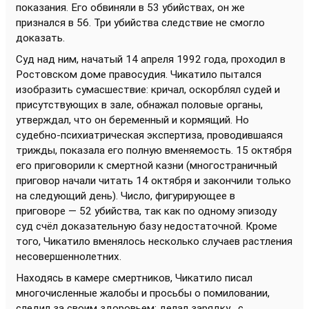
показания. Его обвиняли в 53 убийствах, он же
признался в 56. Три убийства следствие не смогло
доказать.
Суд над ним, начатый 14 апреля 1992 года, проходил в
Ростовском доме правосудия. Чикатило пытался
изобразить сумасшествие: кричал, оскорблял судей и
присутствующих в зале, обнажал половые органы,
утверждал, что он беременный и кормящий. Но
судебно-психиатрическая экспертиза, проводившаяся
трижды, показала его полную вменяемость. 15 октября
его приговорили к смертной казни (многостраничный
приговор начали читать 14 октября и закончили только
на следующий день). Число, фигурирующее в
приговоре — 52 убийства, так как по одному эпизоду
суд счёл доказательную базу недостаточной. Кроме
того, Чикатило вменялось несколько случаев растления
несовершеннолетних.
Находясь в камере смертников, Чикатило писал
многочисленные жалобы и просьбы о помиловании,
следил за своим здоровьем: делал зарядку , с