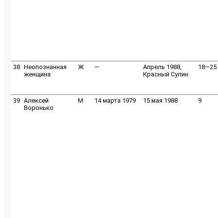
38
Неопознанная
Ж
—
Апрель 1988,
18—25
женщина
Красный Сулин
39
Алексей
M
14 марта 1979
15 мая 1988
9
Воронько