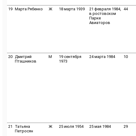
19
Марта Рябенко
Ж
18 марта 1939
21 февраля 1984,
44
в ростовском
Парке
Авиаторов
20
Дмитрий
M
19 сентября
24 марта 1984
10
Пташников
1973
21
Татьяна
Ж
25 июля 1954
25 мая 1984
29
Петросян