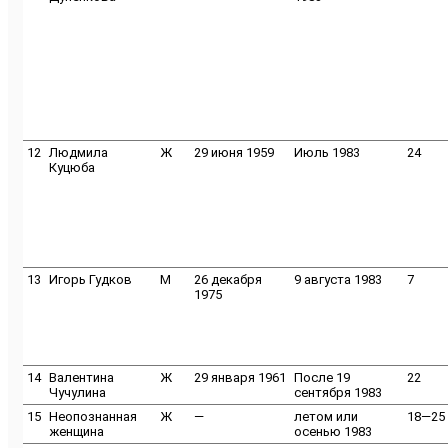
12
Людмила
Ж
29 июня 1959
Июль 1983
24
Куцюба
13
Игорь Гудков
M
26 декабря
9 августа 1983
7
1975
14
Валентина
Ж
29 января 1961
После 19
22
Чучулина
сентября 1983
15
Неопознанная
Ж
—
летом или
18—25
женщина
осенью 1983