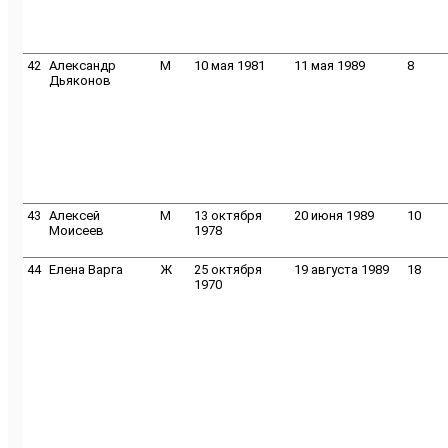
42
Александр
M
10 мая 1981
11 мая 1989
8
Дьяконов
43
Алексей
M
13 октября
20 июня 1989
10
Моисеев
1978
44
Елена Варга
Ж
25 октября
19 августа 1989
18
1970