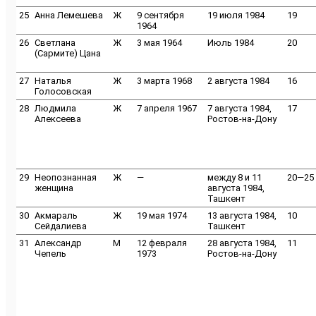
25
Анна Лемешева
Ж
9 сентября
19 июля 1984
19
1964
26
Светлана
Ж
3 мая 1964
Июль 1984
20
(Сармите) Цана
27
Наталья
Ж
3 марта 1968
2 августа 1984
16
Голосовская
28
Людмила
Ж
7 апреля 1967
7 августа 1984,
17
Алексеева
Ростов-на-Дону
29
Неопознанная
Ж
—
между 8 и 11
20—25
женщина
августа 1984,
Ташкент
30
Акмараль
Ж
19 мая 1974
13 августа 1984,
10
Сейдалиева
Ташкент
31
Александр
M
12 февраля
28 августа 1984,
11
Чепель
1973
Ростов-на-Дону