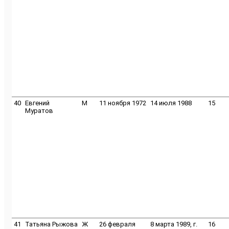
40
Евгений
M
11 ноября 1972
14 июля 1988
15
Муратов
41
Татьяна Рыжова
Ж
26 февраля
8 марта 1989, г.
16