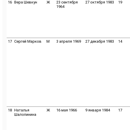
16
Вера Шевкун
Ж
23 сентября
27 октября 1983
19
1964
17
Сергей Марков
M
3 апреля 1969
27 декабря 1983
14
18
Наталья
Ж
16 мая 1966
9 января 1984
17
Шалопинина