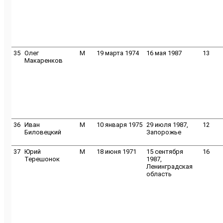
35
Олег
M
19 марта 1974
16 мая 1987
13
Макаренков
36
Иван
M
10 января 1975
29 июля 1987,
12
Биловецкий
Запорожье
37
Юрий
M
18 июня 1971
15 сентября
16
Терешонок
1987,
Ленинградская
область