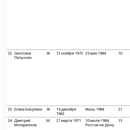
22
Светлана
Ж
12 ноября 1973
25 мая 1984
10
Петросян
23
Елена Бакулина
Ж
14 декабря
Июнь 1984
21
1962
24
Дмитрий
M
21 марта 1971
10 июля 1984,
13
Илларионов
Ростов-на-Дону