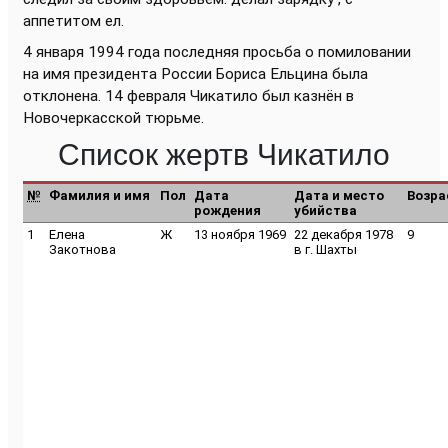
аппетитом ел.
4 января 1994 года последняя просьба о помиловании
на имя президента России Бориса Ельцина была
отклонена. 14 февраля Чикатило был казнён в
Новочеркасской тюрьме.
Список жертв Чикатило
№
Фамилия и имя
Пол
Дата
Дата и место
Возра
рождения
убийства
1
Елена
Ж
13 ноября 1969
22 декабря 1978
9
Закотнова
в г. Шахты