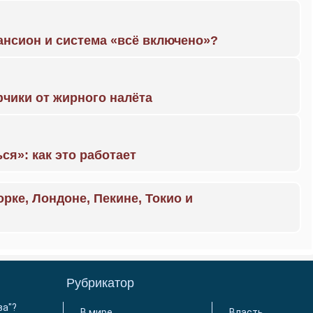
ансион и система «всё включено»?
чики от жирного налёта
ся»: как это работает
орке, Лондоне, Пекине, Токио и
Рубрикатор
ва"?
В мире
Власть