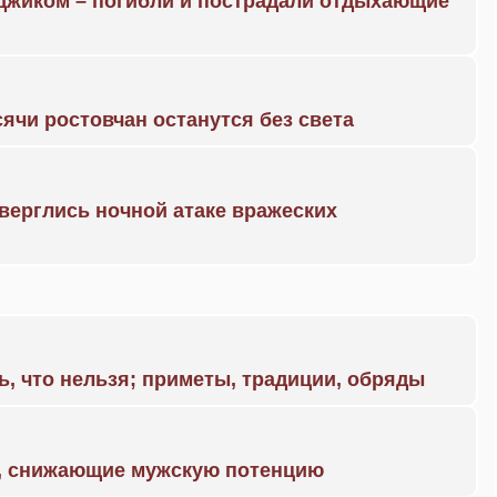
нджиком – погибли и пострадали отдыхающие
ячи ростовчан останутся без света
дверглись ночной атаке вражеских
ь, что нельзя; приметы, традиции, обряды
а, снижающие мужскую потенцию