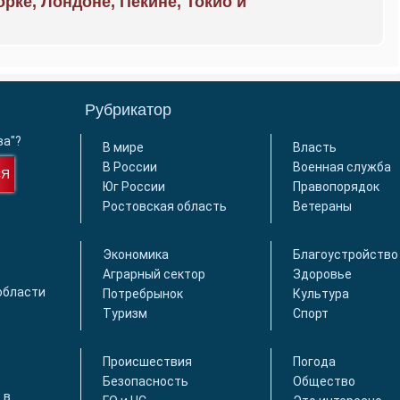
орке, Лондоне, Пекине, Токио и
Рубрикатор
ва"?
В мире
Власть
В России
Военная служба
СЯ
Юг России
Правопорядок
Ростовская область
Ветераны
Экономика
Благоустройство
Аграрный сектор
Здоровье
области
Потребрынок
Культура
Туризм
Спорт
Происшествия
Погода
Безопасность
Общество
 в