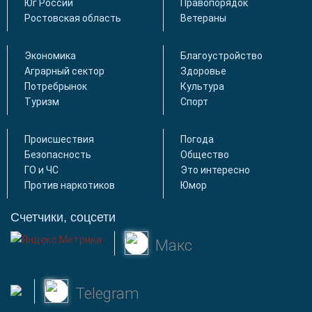
Юг России
Правопорядок
Ростовская область
Ветераны
Экономика
Благоустройство
Аграрный сектор
Здоровье
Потребрынок
Культура
Туризм
Спорт
Происшествия
Погода
Безопасность
Общество
ГО и ЧС
Это интересно
Против наркотиков
Юмор
Счетчики, соцсети
Макс
Telegram