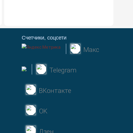
Счетчики, соцсети
Макс
Telegram
ВКонтакте
OK
Дзен