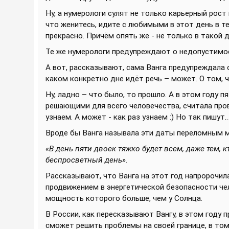
Ну, а нумерологи сулят не только карьерный рост
что женитесь, идите с любимыми в этот день в те
прекрасно. Причём опять же - не только в такой д
Те же нумерологи предупреждают о недопустимост
А вот, рассказывают, сама Ванга предупреждала о
каком конкретно дне идёт речь – может. О том, 
Ну, ладно – что было, то прошло. А в этом году п
решающими для всего человечества, считала прови
узнаем. А может - как раз узнаем :) Но так пишут… 
Вроде бы Ванга называла эти даты переломным м
«В день пяти двоек тяжко будет всем, даже тем, к
беспросветный день».
Рассказывают, что Ванга на этот год напророчи
продвижением в энергетической безопасности чел
мощность которого больше, чем у Солнца.
В России, как пересказывают Вангу, в этом году
сможет решить проблемы на своей границе, в том 