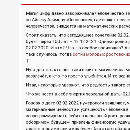
Магия цифр давно завораживала человечество. 
по Айзеку Азимову «Основание», где сюжет вселе
человечества, зиждется на математических расчё
Стоит сказать, что сегодняшнее сочетание 02.02
будет через 100 лет – 12.12.2121. Однако ровно 
02.02.2020. И что? Что-то особое произошло? А 
таки случилось: тогда
сотни молодых ростовских
:)
Ну, а для тех, кто всё-таки верит в магию чисел 
развлечёт, а кто-то просто улыбнётся. И то верно 
Итак, некоторые уверяют, что редкость такого с
Что же несет в себе энергия зеркальной даты 02.
Говоря о дате 02.02.2022 нумерологи заявляют, 
материальные ценности и успешность человека в
запрограммировать себя на карьерный рост, реа
обозримом будущем, привлечь финансовую удачу. 
делать в другие дни и как будут без этого обход