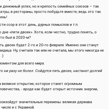
 и денежный успех, но и крепость семейных союзов – так
атры, в рестораны, просто побудьте вместе, ведь это так
ень!
и ссор в этот день, дурных помыслов и т.п.
 дне «пяти двоек». Хотя, если честно, трудно понять, о
что был в 2020-м?
ять двоек будет 2-го и 20-го февраля. Именно они станут
дица. Ну, считала так или не считала, мы этого никогда не
:)
оментом для всего мира:
то ни разу не болел. Сойдутся пять двоек, настанет долгий
ла великое открытие, которое станет огромным
овечества, - вроде как будет открыт источник энергии,
 произойдут значительные перемены: великая держава
числе и с Украиной.