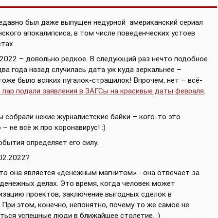
Недавно был даже выпущен недурной
американский сериал
нского апокалипсиса, в том числе поведенческих устоев
тах.
.2022 – довольно редкое. В следующий раз нечто подобное
два года назад случилась дата уж куда зеркальнее –
тоже было всяких пугалок-страшилок! Впрочем, нет – всё-
 пар подали заявления в ЗАГСы на красивые даты февраля
.
мы собрали некие журналистские байки – кого-то это
– не всё ж про коронавирус! :)
обытия определяет его силу.
02.2022?
что она является «денежным магнитом» - она отвечает за
 денежных делах. Это время, когда человек может
лизацию проектов, заключение выгодных сделок в
При этом, конечно, непонятно, почему то же самое не
иться успешные люди в ближайшее столетие. :)