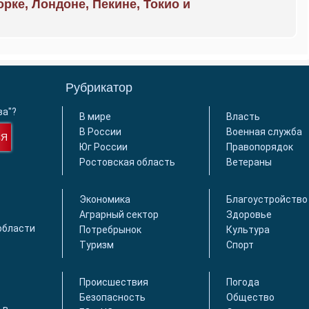
орке, Лондоне, Пекине, Токио и
Рубрикатор
ва"?
В мире
Власть
В России
Военная служба
СЯ
Юг России
Правопорядок
Ростовская область
Ветераны
Экономика
Благоустройство
Аграрный сектор
Здоровье
области
Потребрынок
Культура
Туризм
Спорт
Происшествия
Погода
Безопасность
Общество