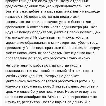
присутствии детей обсуждают школу, отдельные
предметы, администрацию и преподавателей. Тот
учитель у них дебил, эта маразматичка, иных и похлеще
называют. Издевательства над педагогами
записываются на видео, зачастую это бывают даже
провокации. К сожалению, часто администрации школ
идут на поводу у родителей, унижают своих коллег. Да и
как по-другому! Не сделаешь ты – пожалуются в
управление образования, в министерство, губернатору,
президенту. У нас ведь привыкли жаловаться, а наверху
любят наказывать не разбираясь. Вот и дошло наше
образование до того, что работать стало некому.
Нет, учителя-то работают, но многие уходят,
выдавливаются нынешней системой. И в некоторых
учебных учреждениях, которые не дорожат
учительской честью, остаётся работать сЕрота. Да,
именно в таком написании. Этим всё равно, они отвели
урок – и слава богу, все пошли вон. Не хотите изучать
восстание декабристов, Ахматову, полипропилен – не
изучайте, репетиторы потом научат за деньги. А с