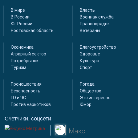
В мире
Власть
В России
Военная служба
Юг России
Правопорядок
Ростовская область
Ветераны
Экономика
Благоустройство
Аграрный сектор
Здоровье
Потребрынок
Культура
Туризм
Спорт
Происшествия
Погода
Безопасность
Общество
ГО и ЧС
Это интересно
Против наркотиков
Юмор
Счетчики, соцсети
Макс