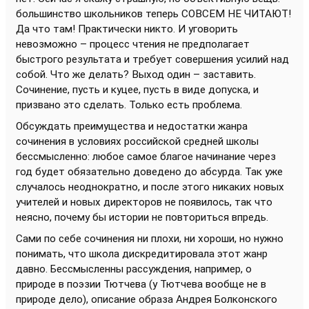
большинство школьников теперь СОВСЕМ НЕ ЧИТАЮТ!
Да что там! Практически никто. И уговорить
невозможно – процесс чтения не предполагает
быстрого результата и требует совершения усилий над
собой. Что же делать? Выход один – заставить.
Сочинение, пусть и куцее, пусть в виде допуска, и
призвано это сделать. Только есть проблема.
Обсуждать преимущества и недостатки жанра
сочинения в условиях российской средней школы
бессмысленно: любое самое благое начинание через
год будет обязательно доведено до абсурда. Так уже
случалось неоднократно, и после этого никаких новых
учителей и новых директоров не появилось, так что
неясно, почему бы истории не повториться впредь.
Сами по себе сочинения ни плохи, ни хороши, но нужно
понимать, что школа дискредитировала этот жанр
давно. Бессмысленны рассуждения, например, о
природе в поэзии Тютчева (у Тютчева вообще не в
природе дело), описание образа Андрея Болконского