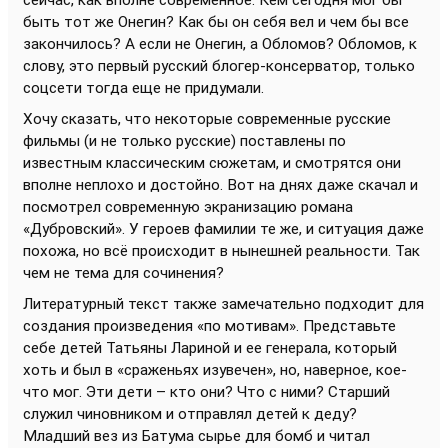
сейчас, как вполне современное. Кем сегодня мог бы
быть тот же Онегин? Как бы он себя вел и чем бы все
закончилось? А если не Онегин, а Обломов? Обломов, к
слову, это первый русский блогер-консерватор, только
соцсети тогда еще не придумали.
Хочу сказать, что некоторые современные русские
фильмы (и не только русские) поставлены по
известным классическим сюжетам, и смотрятся они
вполне неплохо и достойно. Вот на днях даже скачал и
посмотрел современную экранизацию романа
«Дубровский». У героев фамилии те же, и ситуация даже
похожа, но всё происходит в нынешней реальности. Так
чем не тема для сочинения?
Литературный текст также замечательно подходит для
создания произведения «по мотивам». Представьте
себе детей Татьяны Лариной и ее генерала, который
хоть и был в «сраженьях изувечен», но, наверное, кое-
что мог. Эти дети – кто они? Что с ними? Старший
служил чиновником и отправлял детей к деду?
Младший вез из Батума сырье для бомб и читал