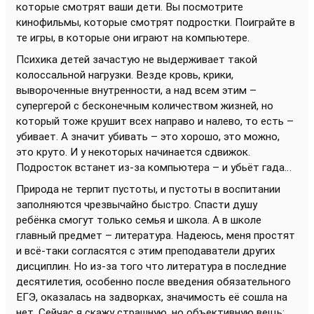
которые смотрят ваши дети. Вы посмотрите
кинофильмы, которые смотрят подростки. Поиграйте в
те игры, в которые они играют на компьютере.
Психика детей зачастую не выдерживает такой
колоссальной нагрузки. Везде кровь, крики,
вывороченные внутренности, а над всем этим –
супергерой с бесконечным количеством жизней, но
который тоже крушит всех направо и налево, то есть –
убивает. А значит убивать – это хорошо, это можно,
это круто. И у некоторых начинается сдвижок.
Подросток встанет из-за компьютера – и убьёт гада…
Природа не терпит пустоты, и пустоты в воспитании
заполняются чрезвычайно быстро. Спасти душу
ребёнка смогут только семья и школа. А в школе
главный предмет – литература. Надеюсь, меня простят
и всё-таки согласятся с этим преподаватели других
дисциплин. Но из-за того что литература в последние
десятилетия, особенно после введения обязательного
ЕГЭ, оказалась на задворках, значимость её сошла на
нет. Сейчас я скажу страшную, но объективную вещь: