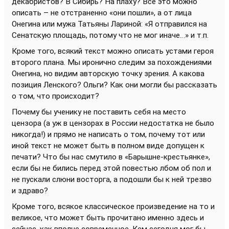
декабристов? В Сибирь? На плаху? Все это можно
описать – не отстраненно «они пошли», а от лица
Онегина или мужа Татьяны Лариной: «Я отправился на
Сенатскую площадь, потому что не мог иначе…» и т.п.
Кроме того, всякий текст можно описать устами героя
второго плана. Мы иронично следим за похождениями
Онегина, но видим авторскую точку зрения. А какова
позиция Ленского? Ольги? Как они могли бы рассказать
о том, что происходит?
Почему бы ученику не поставить себя на место
цензора (а уж в цензорах в России недостатка не было
никогда!) и прямо не написать о том, почему тот или
иной текст не может быть в полном виде допущен к
печати? Что бы нас смутило в «Барышне-крестьянке»,
если бы не бились перед этой повестью лбом об пол и
не пускали слюни восторга, а подошли бы к ней трезво
и здраво?
Кроме того, всякое классическое произведение на то и
великое, что может быть прочитано именно здесь и