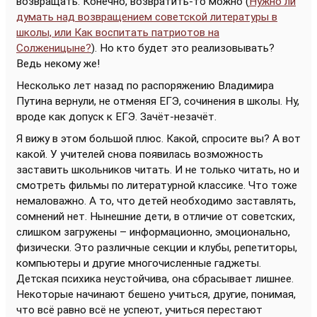
возвращать. Конечно, возвратить-то можно (
Нужно ли
думать над возвращением советской литературы в
школы, или Как воспитать патриотов на
Солженицыне?
). Но кто будет это реализовывать?
Ведь некому же!
Несколько лет назад по распоряжению Владимира
Путина вернули, не отменяя ЕГЭ, сочинения в школы. Ну,
вроде как допуск к ЕГЭ. Зачёт-незачёт.
Я вижу в этом большой плюс. Какой, спросите вы? А вот
какой. У учителей снова появилась возможность
заставить школьников читать. И не только читать, но и
смотреть фильмы по литературной классике. Что тоже
немаловажно. А то, что детей необходимо заставлять,
сомнений нет. Нынешние дети, в отличие от советских,
слишком загружены – информационно, эмоционально,
физически. Это различные секции и клубы, репетиторы,
компьютеры и другие многочисленные гаджеты.
Детская психика неустойчива, она сбрасывает лишнее.
Некоторые начинают бешено учиться, другие, понимая,
что всё равно всё не успеют, учиться перестают