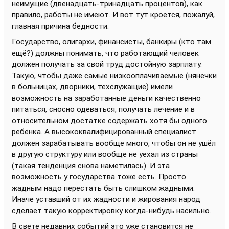
неимущие (двенадцать-тринадцать процентов), как
правило, работы не имеют. И вот тут кроется, пожалуй,
главная причина бедности.
Государство, олигархи, финансисты, банкиры (кто там
ещё?) должны понимать, что работающий человек
должен получать за свой труд достойную зарплату.
Такую, чтобы даже самые низкооплачиваемые (нянечки
в больницах, дворники, техслужащие) имели
возможность на заработанные деньги качественно
питаться, сносно одеваться, получать лечение и в
относительном достатке содержать хотя бы одного
ребёнка. А высококвалифицированный специалист
должен зарабатывать вообще много, чтобы он не ушёл
в другую структуру или вообще не уехал из страны
(такая тенденция снова наметилась). И эта
возможность у государства тоже есть. Просто
жадным надо перестать быть слишком жадными.
Иначе уставший от их жадности и жирования народ
сделает такую корректировку когда-нибудь насильно.
В свете недавних событий это уже становится не