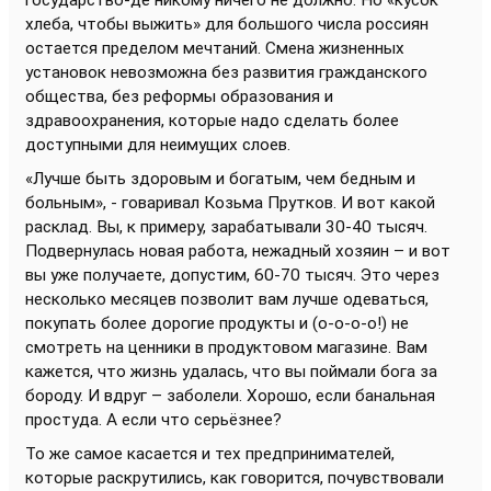
государство-де никому ничего не должно. Но «кусок
хлеба, чтобы выжить» для большого числа россиян
остается пределом мечтаний. Смена жизненных
установок невозможна без развития гражданского
общества, без реформы образования и
здравоохранения, которые надо сделать более
доступными для неимущих слоев.
«Лучше быть здоровым и богатым, чем бедным и
больным», - говаривал Козьма Прутков. И вот какой
расклад. Вы, к примеру, зарабатывали 30-40 тысяч.
Подвернулась новая работа, нежадный хозяин – и вот
вы уже получаете, допустим, 60-70 тысяч. Это через
несколько месяцев позволит вам лучше одеваться,
покупать более дорогие продукты и (о-о-о-о!) не
смотреть на ценники в продуктовом магазине. Вам
кажется, что жизнь удалась, что вы поймали бога за
бороду. И вдруг – заболели. Хорошо, если банальная
простуда. А если что серьёзнее?
То же самое касается и тех предпринимателей,
которые раскрутились, как говорится, почувствовали