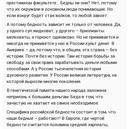
престижном факультете… Бедны ли они? Нет, потому
что их окружали в основном люди понимающие. Но
если вокруг будет стая волков, то любой завоет.
А потому бедность зависит не только от человека. Да,
у одного суп жидковат, у другого – бриллианты
мелковаты, а горюют одинаково. Но не приживается и
никогда не приживётся у нас в России культ денег. В
Америке – да, потому что, в общем, эта страна – без
истории. Почти без истории. Там история борьбы за
свободу, за свои права зарабатывать деньги любыми
способами. А у России тысячелетняя история
духовного развития. У России великая литература, на
которой выросли многие поколения.
В генетической памяти нашего народа заложена
неприязнь к большим деньгам. Беда в том, что
зачастую не хватает на самое необходимое.
Специфика российской бедности состоит в том, что
наши бедные – работают! В Европе, где чертой
бедности считается половина средней зарплаты,