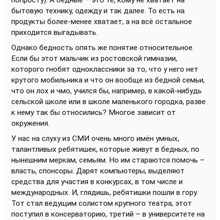
попросту). А бедные – это те, кому не хватает на
бытовую технику, одежду и так далее. То есть на
продукты более-менее хватает, а на всё остальное
приходится выгадывать.
Однако бедность опять же понятие относительное.
Если бы этот мальчик из ростовской гимназии,
которого гнобят одноклассники за то, что у него нет
крутого мобильника и что он вообще из бедной семьи,
что он лох и чмо, учился бы, например, в какой-нибудь
сельской школе или в школе маленького городка, разве
к нему так бы относились? Многое зависит от
окружения.
У нас на слуху из СМИ очень много имён умных,
талантливых ребятишек, которые живут в бедных, по
нынешним меркам, семьям. Но им стараются помочь –
власть, спонсоры. Дарят компьютеры, выделяют
средства для участия в конкурсах, в том числе и
международных. И, глядишь, ребятишки пошли в гору.
Тот стал ведущим солистом крупного театра, этот
поступил в консерваторию, третий – в университете на