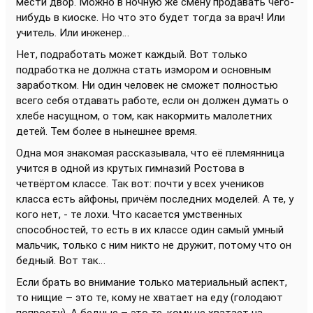
мести двор. Можно в ночную же смену продавать чего-
нибудь в киоске. Но что это будет тогда за врач! Или
учитель. Или инженер…
Нет, подработать может каждый. Вот только
подработка не должна стать измором и основным
заработком. Ни один человек не сможет полностью
всего себя отдавать работе, если он должен думать о
хлебе насущном, о том, как накормить малолетних
детей. Тем более в нынешнее время.
Одна моя знакомая рассказывала, что её племянница
учится в одной из крутых гимназий Ростова в
четвёртом классе. Так вот: почти у всех учеников
класса есть айфоны, причём последних моделей. А те, у
кого нет, - те лохи. Что касается умственных
способностей, то есть в их классе один самый умный
мальчик, только с ним никто не дружит, потому что он
бедный. Вот так…
Если брать во внимание только материальный аспект,
то нищие – это те, кому не хватает на еду (голодают