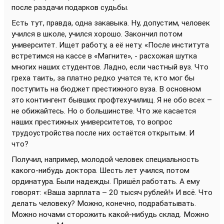
после раздачи подарков судьбы.
Есть тут, правда, одна закавыка. Ну, допустим, человек
учился в школе, учился хорошо. Закончил потом
университет. Ищет работу, а её нету. «После института
встретимся на кассе в «Магните», - расхожая шутка
многих наших студентов. Ладно, если частный вуз. Что
греха таить, за платно редко учатся те, кто мог бы
поступить на бюджет престижного вуза. В основном
это контингент бывших профтехучилищ. Я не обо всех –
не обижайтесь. Но о большинстве. Что же касается
наших престижных университетов, то вопрос
трудоустройства после них остаётся открытым. И
что?
Получил, например, молодой человек специальность
какого-нибудь доктора. Шесть лет учился, потом
ординатура. Были надежды. Пришёл работать. А ему
говорят: «Ваша зарплата – 20 тысяч рублей!» И всё. Что
делать человеку? Можно, конечно, подрабатывать.
Можно ночами сторожить какой-нибудь склад. Можно