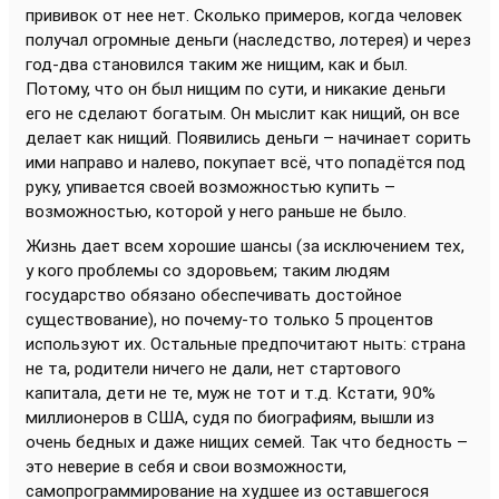
прививок от нее нет. Сколько примеров, когда человек
получал огромные деньги (наследство, лотерея) и через
год-два становился таким же нищим, как и был.
Потому, что он был нищим по сути, и никакие деньги
его не сделают богатым. Он мыслит как нищий, он все
делает как нищий. Появились деньги – начинает сорить
ими направо и налево, покупает всё, что попадётся под
руку, упивается своей возможностью купить –
возможностью, которой у него раньше не было.
Жизнь дает всем хорошие шансы (за исключением тех,
у кого проблемы со здоровьем; таким людям
государство обязано обеспечивать достойное
существование), но почему-то только 5 процентов
используют их. Остальные предпочитают ныть: страна
не та, родители ничего не дали, нет стартового
капитала, дети не те, муж не тот и т.д. Кстати, 90%
миллионеров в США, судя по биографиям, вышли из
очень бедных и даже нищих семей. Так что бедность –
это неверие в себя и свои возможности,
самопрограммирование на худшее из оставшегося