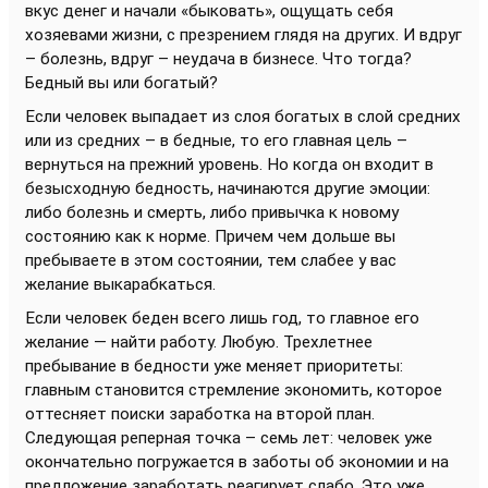
вкус денег и начали «быковать», ощущать себя
хозяевами жизни, с презрением глядя на других. И вдруг
– болезнь, вдруг – неудача в бизнесе. Что тогда?
Бедный вы или богатый?
Если человек выпадает из слоя богатых в слой средних
или из средних – в бедные, то его главная цель –
вернуться на прежний уровень. Но когда он входит в
безысходную бедность, начинаются другие эмоции:
либо болезнь и смерть, либо привычка к новому
состоянию как к норме. Причем чем дольше вы
пребываете в этом состоянии, тем слабее у вас
желание выкарабкаться.
Если человек беден всего лишь год, то главное его
желание — найти работу. Любую. Трехлетнее
пребывание в бедности уже меняет приоритеты:
главным становится стремление экономить, которое
оттесняет поиски заработка на второй план.
Следующая реперная точка – семь лет: человек уже
окончательно погружается в заботы об экономии и на
предложение заработать реагирует слабо. Это уже