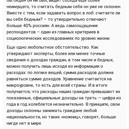
бы беден он ни был, видит соседа еще более
неимущего, то считать бедным себя он уже не склонен.
Вместе с тем, если задавать вопрос в лоб: считаете ли
вы себя бедным? – то утвердительно отвечают
больше 40% россиян. А ведь самоощущение
респондентов – один из главных критериев в
социологических исследованиях по уровню жизни.
Еще одно любопытное обстоятельство. Как
утверждают эксперты, более или менее точные
сведения о доходах граждан, в том числе и бедных,
можно получить лишь исходя из информации о
расходах: по логике вещей, сумма расходов должна
равняться сумме доходов. Уравнение считается на
макроуровне, то есть для всей страны. И в итоге
получается, что расходы наших граждан превышают их
показанные, официальные доходы на треть — цифра из
года в год колеблется незначительно. В принципе, свои
доходы склонны занижать граждане любой
национальности, но таких «ножниц», говорят, больше
нигде нет в мире.